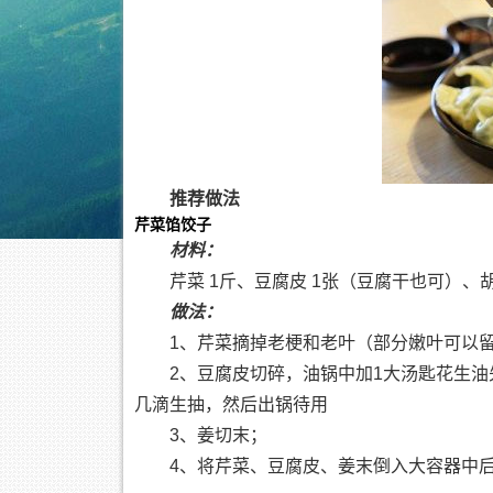
推荐做法
芹菜馅饺子
材料：
芹菜 1斤、豆腐皮 1张（豆腐干也可）、胡
做法：
1、芹菜摘掉老梗和老叶（部分嫩叶可以
2、豆腐皮切碎，油锅中加1大汤匙花生
几滴生抽，然后出锅待用
3、姜切末；
4、将芹菜、豆腐皮、姜末倒入大容器中