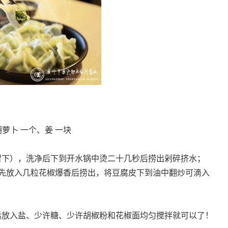
萝卜 一个、姜 一块
留下），洗净后下到开水锅中烫二十几秒后捞出剁碎挤水；
油先放入几粒花椒爆香后捞出，将豆腐皮下到油中翻炒可滴入
后放入盐、少许糖、少许胡椒粉和花椒面均匀搅拌就可以了！