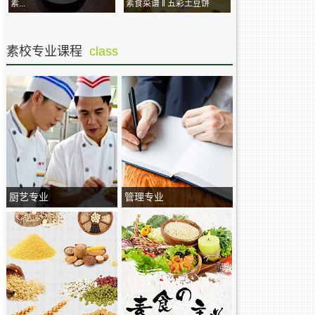
素...
素食菜谱 ‖ 五彩土豆饼
素校专业课程
class
厨艺专业
管理专业