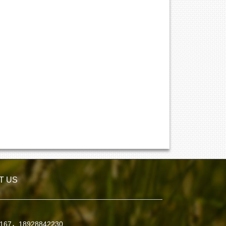
T US
7167，18928842230