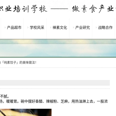
产品超市
学校风采
禅素文化
产业研究
战略合作
典「纯素饺子」的美味做法！
都不腻。
汤，暖暖胃。碗中摆好香醋、辣椒粉、芝麻，用热油淋上去，一股浓