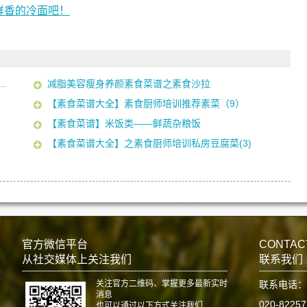
鲜香的冷面吧！
.
减脂美容瘦身养颜素食菜谱之素食沙拉
【素食菜谱大全】素食厨师培训推荐素菜（9）
【素食菜谱】米饭类——鲜蔬杂粮饭
【素食菜谱大全】之素食厨师培训私房豆腐菜(3)
官方微信平台
CONTAC
从社交媒体上关注我们
联系我们
关注官方二维码、掌握更多最新实时
联系电话：
消息
020-8225
也可以通过以下方式关注我们