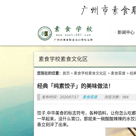
新闻中心
素食学校素食文化区
您现在的位置：
首页
>
素食学校素食文化区
>
素食菜谱
>
经
经典「纯素饺子」的美味做法！
发布时间：2020/07/17
素食菜谱
浏览次数：966
饺子,中华美食的标志符号，各种馅料，让你怎么吃
一早起来，没什么胃口，那就来一碗酸酸辣辣的水饺
香立刻淬了出来。