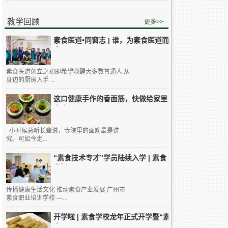
教学回顾
更多>>
素食医道•同窗志 | 谁，为素食医道而
来...
素食医道创立之初即希望唤醒大多数普通人 从
身边的厨房入手 ...
这口健康手作的香面筋，快做给家里
人吃...
小时候总听长辈说，寺院里的面筋最是讲
究。可如今走...
“素食技术专才”学员陆续入学 | 素食
烹饪...
传播健康生活文化 推动素食产业发展 广州市
素食职业培训学校 —...
开学啦 | 素食学校龙年正式开学暨“素
食...