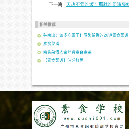
下一篇:
天热不爱吃饭？那就吃份清爽
相关推荐
钟南山：该多吃素了！唇齿留香的20道素食菜谱..
素食菜谱
素食菜谱大全开胃素食素菜
【素食菜谱】油焖鲜笋