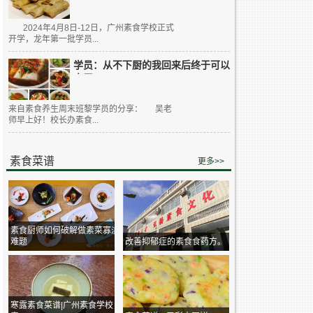
2024年4月8日-12日，广州素食学校正式
开学，龙年第一批学员...
学员：从不下厨的我回来后终于可以
大展...
来自素食养生周末班黎学员的分享： 吴老
师早上好！校长办素食...
素食菜谱
更多>>
素食厨师如何破解做素菜寡淡
难题
改善抑郁症的素食食药方。
寒露素食菜谱|广州素食学校