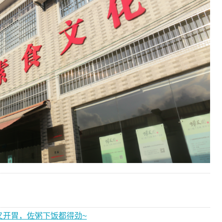
又开胃，佐粥下饭都得劲~