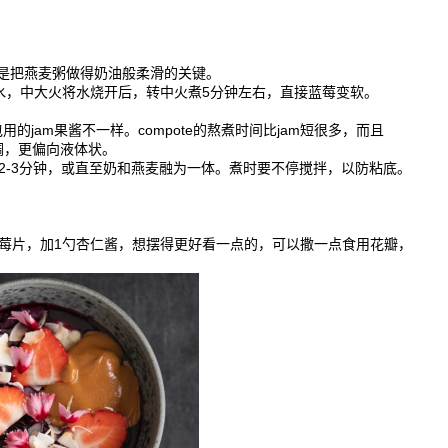
是把燕麦粥做得奶油般柔滑的关键。
水，中大火将水烧开后，转中火煮5分钟左右，直接蓝莓变软。
用的jam果酱不一样。compote的熬煮时间比jam短很多，而且
浓稠，更偏向液体状。
2-3分钟，或直至奶和燕麦融为一体。煮时要不停搅拌，以防粘底。
莓片，加1勺杏仁酱，想摆得更好看一点的，可以撒一点食用花瓣，