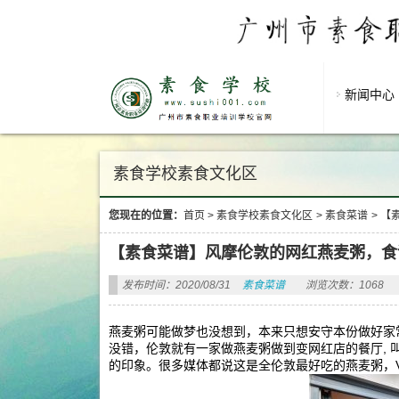
新闻中心
素食学校素食文化区
您现在的位置：
首页
>
素食学校素食文化区
>
素食菜谱
>
【
【素食菜谱】风摩伦敦的网红燕麦粥，食
发布时间：2020/08/31
素食菜谱
浏览次数：1068
燕麦粥可能做梦也没想到，本来只想安守本份做好家
没错，伦敦就有一家做燕麦粥做到变网红店的餐厅, 叫做
的印象。很多媒体都说这是全伦敦最好吃的燕麦粥，Vou