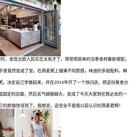
麦读大学时，发现北欧人民实在太有才了，常常把简单的当季食材重新搭配，
手里竟然变成了宝。在燕麦粥上铺满不同质感，味道的多层配料，瞬
麦粥，决定自己学做起来，并在2014年开了一个快闪店，把这份美食分
型成固定的店面，然后名气越做越大，变成了今天大家到伦敦必去的一
它的颜值惊讶到了。我想说，这完全不是我以前认识的燕麦君啊！