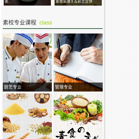
素...
素食菜谱 ‖ 五彩土豆饼
素校专业课程
class
厨艺专业
管理专业