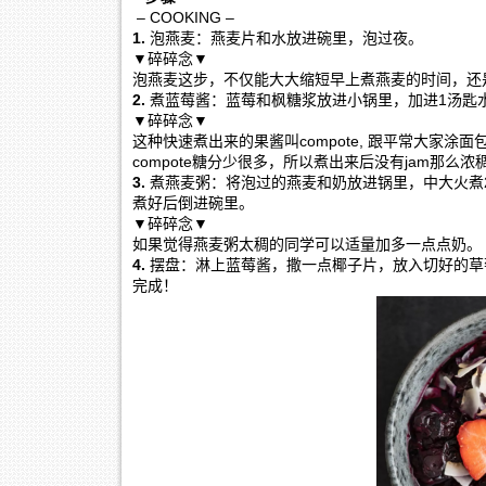
– COOKING –
1.
泡燕麦：燕麦片和水放进碗里，泡过夜。
▼碎碎念▼
泡燕麦这步，不仅能大大缩短早上煮燕麦的时间，还
2.
煮蓝莓酱：蓝莓和枫糖浆放进小锅里，加进1汤匙
▼碎碎念▼
这种快速煮出来的果酱叫compote, 跟平常大家涂面包
compote糖分少很多，所以煮出来后没有jam那么
3.
煮燕麦粥：将泡过的燕麦和奶放进锅里，中大火煮
煮好后倒进碗里。
▼碎碎念▼
如果觉得燕麦粥太稠的同学可以适量加多一点点奶。
4.
摆盘：淋上蓝莓酱，撒一点椰子片，放入切好的草
完成！