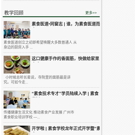
教学回顾
更多>>
素食医道•同窗志 | 谁，为素食医道而
来...
素食医道创立之初即希望唤醒大多数普通人 从
身边的厨房入手 ...
这口健康手作的香面筋，快做给家里
人吃...
小时候总听长辈说，寺院里的面筋最是讲
究。可如今走...
“素食技术专才”学员陆续入学 | 素食
烹饪...
传播健康生活文化 推动素食产业发展 广州市
素食职业培训学校 —...
开学啦 | 素食学校龙年正式开学暨“素
食...