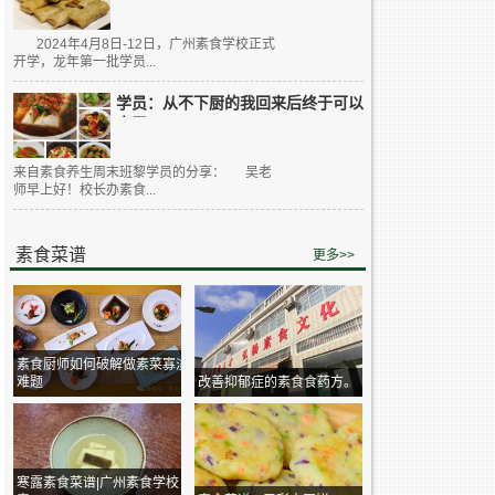
2024年4月8日-12日，广州素食学校正式
开学，龙年第一批学员...
学员：从不下厨的我回来后终于可以
大展...
来自素食养生周末班黎学员的分享： 吴老
师早上好！校长办素食...
素食菜谱
更多>>
素食厨师如何破解做素菜寡淡
难题
改善抑郁症的素食食药方。
寒露素食菜谱|广州素食学校