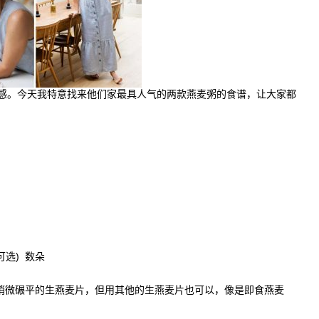
感。今天我特意找来他们家最具人气的两款燕麦粥的食谱，让大家都
可选) 数朵
就是去殼后稍微碾平的生燕麦片，但用其他的生燕麦片也可以，像是即食燕麦