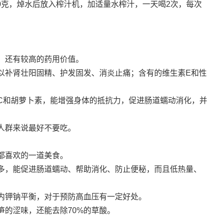
30克，焯水后放入榨汁机，加适量水榨汁，一天喝2次，每次
，还有较高的药用价值。
以补肾壮阳固精、护发固发、消炎止痛；含有的维生素E和性
C和胡萝卜素，能增强身体的抵抗力，促进肠道蠕动消化，并
人群来说最好不要吃。
都喜欢的一道美食。
多，能促进肠道蠕动、帮助消化、防止便秘，而且低热量、
内钾钠平衡，对于预防高血压有一定好处。
笋的涩味，还能去除70%的草酸。