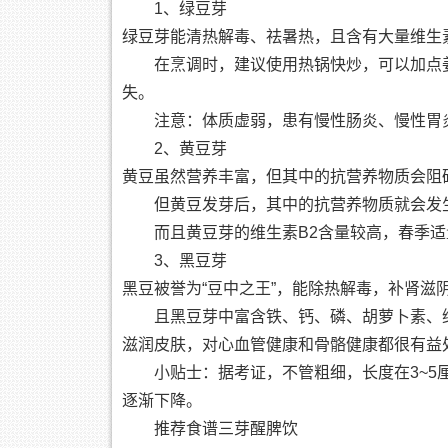
1、绿豆芽
绿豆芽能清热解毒、祛暑热，且含有大量维生
在烹调时，建议使用热锅快炒，可以加点
失。
注意：体质虚弱，患有慢性肠炎、慢性胃
2、黄豆芽
黄豆虽然营养丰富，但其中的抗营养物质会阻
但黄豆发芽后，其中的抗营养物质就会发
而且黄豆芽的维生素B2含量较高，春季
3、黑豆芽
黑豆被誉为“豆中之王”，能除热解毒，补肾滋
且黑豆芽中富含铁、钙、磷、胡萝卜素、
滋润皮肤，对心血管健康和骨骼健康都很有益
小贴士：据考证，不管粗细，长度在3~5
逐渐下降。
推荐食谱三芽醒脾饮