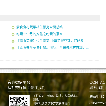
素食食材蔬菜相生相克全面总结
.
吃素一个月的变化之吃素的意义
【素食菜谱】快手素菜-虫草花拌豆芽，好吃又...
【素食养生菜谱】餐后甜品：黑米核桃芝麻糊，...
官方微信平台
CONTAC
从社交媒体上关注我们
联系我们
关注官方二维码、掌握更多最新实时
联系电话：
消息
020-8225
也可以通过以下方式关注我们