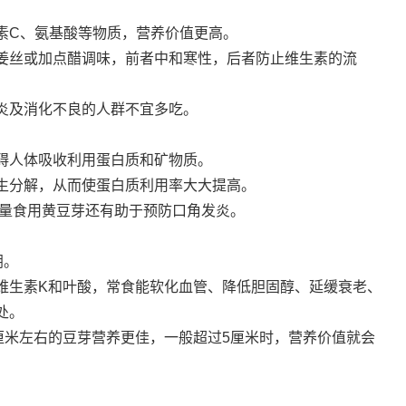
素C、氨基酸等物质，营养价值更高。
姜丝或加点醋调味，前者中和寒性，后者防止维生素的流
炎及消化不良的人群不宜多吃。
碍人体吸收利用蛋白质和矿物质。
生分解，从而使蛋白质利用率大大提高。
适量食用黄豆芽还有助于预防口角发炎。
阴。
维生素K和叶酸，常食能软化血管、降低胆固醇、延缓衰老、
处。
厘米左右的豆芽营养更佳，一般超过5厘米时，营养价值就会