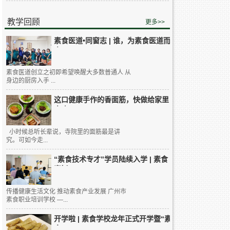
教学回顾
更多>>
素食医道•同窗志 | 谁，为素食医道而
来...
素食医道创立之初即希望唤醒大多数普通人 从
身边的厨房入手 ...
这口健康手作的香面筋，快做给家里
人吃...
小时候总听长辈说，寺院里的面筋最是讲
究。可如今走...
“素食技术专才”学员陆续入学 | 素食
烹饪...
传播健康生活文化 推动素食产业发展 广州市
素食职业培训学校 —...
开学啦 | 素食学校龙年正式开学暨“素
食...