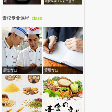
素...
素食菜谱 ‖ 五彩土豆饼
素校专业课程
class
厨艺专业
管理专业