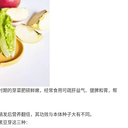
时期的芽菜肥硕鲜嫩，经常食用可疏肝益气、健脾和胃，帮
萌发后营养翻倍，其功效与本体种子大有不同。
黑豆芽这三种：