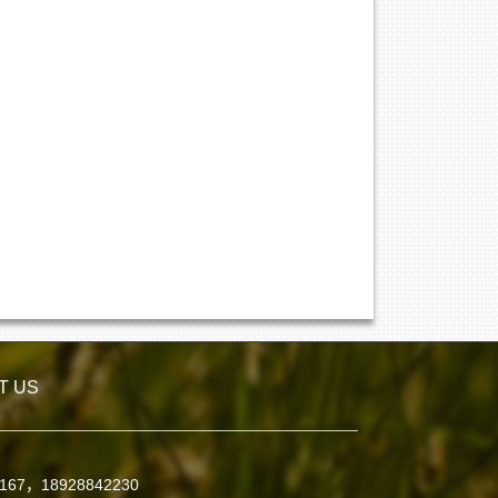
T US
7167，18928842230