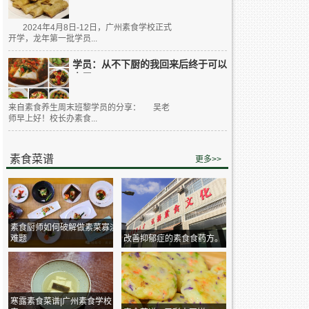
2024年4月8日-12日，广州素食学校正式
开学，龙年第一批学员...
学员：从不下厨的我回来后终于可以
大展...
来自素食养生周末班黎学员的分享： 吴老
师早上好！校长办素食...
素食菜谱
更多>>
素食厨师如何破解做素菜寡淡
难题
改善抑郁症的素食食药方。
寒露素食菜谱|广州素食学校