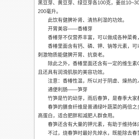
黑豆芽、黄豆芽、绿豆芽各100克，姜丝10~
200毫升。
此饮有健脾补肾、清热利湿的功效。
开胃美容——香椿芽
香椿芽不仅营养丰富，可以做成各种菜肴
香椿里面含有钙、磷、钾、钠等元素，可
刺激物质能健脾开胃、抗衰老。
除此之外，香椿里面还含有一定的维生素
且还具有润滑肌肤的美容功效。
注意：香椿性温，所以对于阴虚、燥热的
通便利肠——笋芽
竹笋是竹的幼芽，雨后春笋，是春季大家
春笋的膳食纤维是普通绿叶蔬菜的两倍之
高蛋白，适合肥胖和减肥人群食用。
春笋还含有大量的钾元素，有助于维持体
不过，烧春笋时最好先焯水，既能除去春