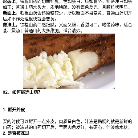
形态上，
铁棍山药的切面细腻，色如瓷白，质如瓷坚，细密净白如瓷
如玉；普通山药水头大，质地稀疏，没有瓷色反光，且颗粒状明显。
断面上，
铁棍山药含还原糖较少，所以断面不易变黄；普通山药切开
后如不作处理很快就会变黄。
做法上，
铁棍山药口感细腻，又面又粉，香甜可口，略带药味，适合
蒸、煲汤；普通山药大多甜脆，适合清炒。
02、
如何挑选山药？
1. 掰开外皮
买的时候可以掰开一点外皮，肉质呈白色，汁液是黏稠的就是新鲜的
山药；被冻过的山药切开后，里面肉色发红，有硬心，汁液像水状。
2. 是否被冻过