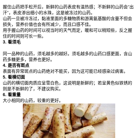
握住山药把手松开后，新鲜的山药表皮有温热感；不新鲜的山药会“出
汗”，表皮渗出细小的水珠，这是被冻过的山药。
山药一旦被冷冻过，黏液里面的多糖物质和游离氨基酸的含量不但会
损失，营养价值也会有所减少，而且口感不佳。
用手握山药的时间可以视当时的天气而定，暖和可以稍短些，反之握
住的时间则可长一些。
3. 看须毛
同一品种的山药，须毛越多的越好。须毛越多的山药口感更面，含山
药多糖更多，营养也更好。
4. 是否有斑点
表面有异常斑点的山药绝对不能买，因为这可能已经感染过病害。
5. 看横切面
山药的横切面肉质应呈雪白色，这说明是新鲜的；若呈黄色似铁锈的
则是不新鲜的了，不建议购买。
6. 看重量
大小相同的山药，较重的更好。