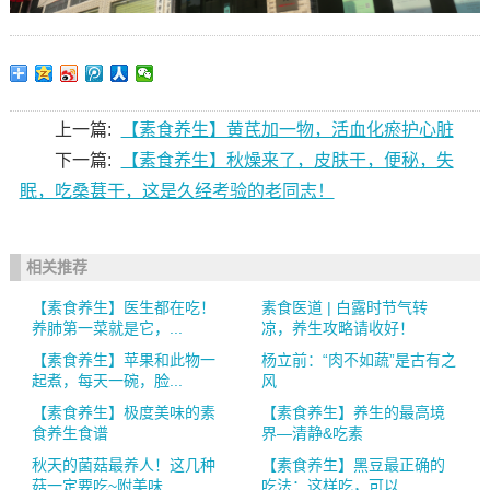
上一篇:
【素食养生】黄芪加一物，活血化瘀护心脏
下一篇:
【素食养生】秋燥来了，皮肤干，便秘，失
眠，吃桑葚干，这是久经考验的老同志！
相关推荐
【素食养生】医生都在吃！
素食医道 | 白露时节气转
养肺第一菜就是它，...
凉，养生攻略请收好！
【素食养生】苹果和此物一
杨立前：“肉不如蔬”是古有之
起煮，每天一碗，脸...
风
【素食养生】极度美味的素
【素食养生】养生的最高境
食养生食谱
界—清静&吃素
秋天的菌菇最养人！这几种
【素食养生】黑豆最正确的
菇一定要吃~附美味...
吃法：这样吃，可以...