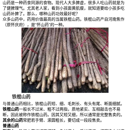
山药是一种药食同源的食物。现代人大多脾虚，很多人吃山药就是为
了健脾理气。尤其老人家，看到小孩面黄肌瘦，就知道要给小孩多吃
山药补脾了。那么，哪种山药功效最好呢？
众多山药中，药用价值最高的当属铁棍山药。铁棍山药产自河南焦作
（原怀庆府），是“怀山药”的一种。
铁棍山药
与普通山药相比，铁棍山药短、细、毛刺长、有头有尾、断面细腻。
铁棍山药
一般长不过米、粗不过两指，质地紧实、互相敲击也不易
断，因此被称作铁棍山药。因其又短又细，所以通常是完整售卖的。
其余的山药
常肥若手臂、滚圆粗长，要切成一段段售卖。
普通山药