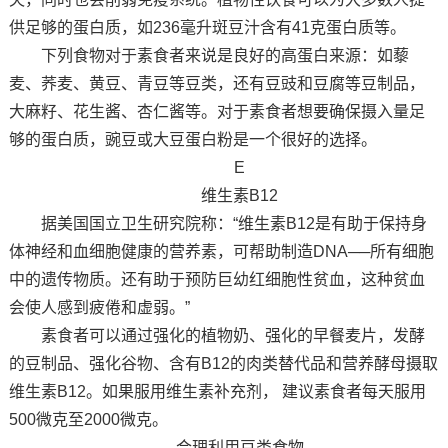
供足够的蛋白质，如236毫升斑豆汁含有41克蛋白质等。
下列食物对于素食者来说是良好的高蛋白来源：如藜
麦、荞麦、黄豆、青豆等豆类，还有豆豉和豆腐等豆制品，
大麻籽、花生酱、杏仁酱等。对于素食者想要确保摄入量足
够的蛋白质，豌豆或大豆蛋白粉是一个很好的选择。
E
维生素B12
据美国国立卫生研究院称：“维生素B12是有助于保持身
体神经和血细胞健康的营养素，可帮助制造DNA──所有细胞
中的遗传物质。还有助于预防巨幼红细胞性贫血，这种贫血
会使人感到疲倦和虚弱。”
素食者可以通过强化的植物奶、强化的早餐麦片，发酵
的豆制品、强化谷物、含有B12的肉类替代品和营养酵母摄取
维生素B12。如果服用维生素补充剂， 建议素食者每天服用
500微克至2000微克。
合理利用豆类食物