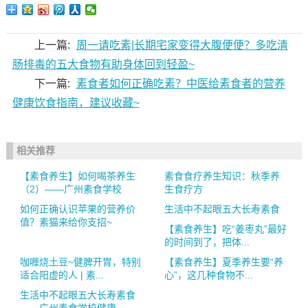
上一篇:
周一请吃素|长期宅家变得大腹便便？多吃清
肠排毒的五大食物有助身体回到轻盈~
下一篇:
素食者如何正确吃素？中医给素食者的营养
健康饮食指南，建议收藏~
相关推荐
【素食养生】如何喝茶养生
素食食疗养生知识：秋季养
（2）——广州素食学校
生食疗方
如何正确认识苹果的营养价
生活中不起眼五大长寿素食
值？素猫来给你支招~
【素食养生】吃“姜枣丸”最好
的时间到了，把体...
咖喱烧土豆~健脾开胃，特别
【素食养生】夏季养生要“养
适合阳虚的人 | 素...
心”，这几种食物不...
生活中不起眼五大长寿素食