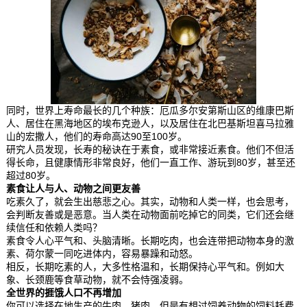
同时，世界上寿命最长的几个种族：厄瓜多尔安第斯山区的维康巴斯
人、居住在黑海地区的埃布克逊人，以及居住在北巴基斯坦喜马拉雅
山的宏撒人，他们的寿命高达90至100岁。
研究人员发现，长寿的秘诀在于素食，或非常接近素食。他们不但活
得长命，且健康情形非常良好，他们一直工作、游玩到80岁，甚至还
超过80岁。
素食让人与人、动物之间更友善
吃素久了，就会生出慈悲之心。其实，动物和人类一样，也会思考，
会判断友善或是恶意。当人类在动物面前吃掉它的同类，它们还会继
续信任和依赖人类吗？
素食令人心平气和、头脑清晰。长期吃肉，也会连带把动物本身的激
素、荷尔蒙一同吃进体内，容易暴躁和动怒。
相反，长期吃素的人，大多性格温和，长期保持心平气和。例如大
象、长颈鹿等食草动物，就不会恃强凌弱。
全世界的捱饿人口不再增加
你可以选择在地生产的牛肉、猪肉，但是有想过饲养动物的饲料耗费