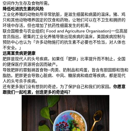
空间作为生存及食物所需。
降低吃进抗生素的风险
工业化养殖的动物处所非常肮脏，是滋生细菌和病菌的温床。猪、鸡
只和其他动物喂养固定的饮食和药物，让牠们可以在不卫生和拥挤的
环境中存活，但也增加了抗药性细菌发生的机率。
联合国粮食与农业组织( Food and Agriculture Organisation)一位高层
官员指出，密集的工业化养殖导致出现疾病的温床，美国疾病控制与
预防中心也认为「许多动物施打的抗生素不必要也不恰当，对人体也
不安全。」
远离富贵病更健康
肥胖是现代人的头号疾病，如果任「肥胖」比率提升而不制止，全国
的健保医疗资源将会因而破产。
导致肥胖的罪魁祸首食物─肉类、奶制品和鸡蛋，皆含有胆固醇和饱和
脂肪。肥胖更会导致心脏病、中风、糖尿病和癌症等疾病，都是现代
人的头号杀手疾病。
还有更多我们没有想到的奇迹，为了保护自己和我们的家园。
你愿意
跟我们一起吃素，
创造更多的奇迹吗？