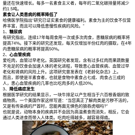
量还在快速增长。每多一名素食主义者，每年的二氧化碳排量将减少
约1.5吨。
素食让人类患病的概率降低了
哈佛医学院指出“研究已证实素食的健康福利。素食为主的饮食不仅营
养丰富，而且可以降低患慢性疾病的风险。”
1、
糖尿病
有研究指出，连续17年每周食用一次或多次肉食，患糖尿病的概率将
提高74%。接下来的研究还发现，每天仅增加半份红肉的摄取，在4年
内患糖尿病的概率将提高50%。
2、
心血管疾病
爱吃肉，血管过早老化。英国研究者发现，含有过多红肉而果蔬数量
不充足的饮食会加速人体的老化进程，导致患心血管疾病、血管过早
老化和肾病的风险上升。这项研究曾发表在《老龄化杂志》上。
而且，即使是半素食者，也就是食物中素食占七成、肉食占三成的
人，患心血管疾病的几率也比吃肉多的人低20%。
3、
降低癌症发生
根据医学研究的结果显示，一块牛排足以产生相当于六百根香烟的致
癌物质。一个美国作家这样写道：“当您真正了解肉类是污秽不洁的，
又是有传染病的尸首时，您能再面无惧色的狼吞虎咽吗?”
也就是说，动物本身的疾病并不会因为高温煮食而消失，相反，它会
通过人类进食而带入人体类。吃肉吃得越多，越容易得癌。