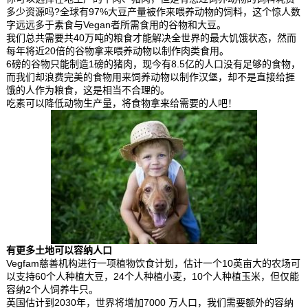
多少资源吗?全球有97%大豆产量被作来喂养动物的饲料，这个惊人数
字远远多于素食与Vegan者所需食用的谷物和大豆。
我们总共需要共40万吨的粮食才能解决全世界的最大饥饿状态，然而
每年将近20倍的谷物拿来喂养动物以制作肉类食用。
6磅的谷物只能制造1磅的猪肉，现今有8.5亿的人口没有足够的食物，
而我们却浪费完美的食物用来饲养动物以制作汉堡，却不是直接给捱
饿的人作为粮食，这是相当不合理的。
吃素可以降低动物生产量，将食物拿来给需要的人吧！
有更多土地可以容纳人口
Vegfam慈善机构进行一项植物饮食计划，估计一个10英亩大的农场可
以支持60个人种植大豆，24个人种植小麦，10个人种植玉米，但仅能
容纳2个人饲养牛只。
英国估计到2030年，世界将增加7000 万人口，我们需要额外的容纳