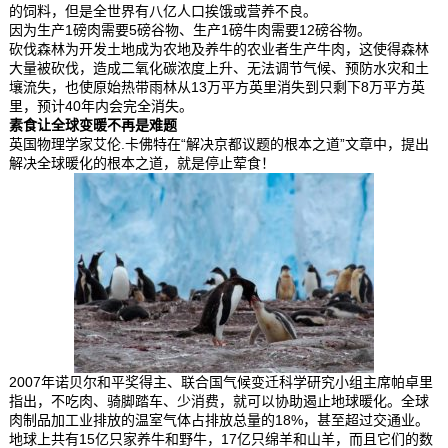
的饲料，但是全世界有八亿人口挨饿或营养不良。
因为生产1磅肉需要5磅谷物、生产1磅牛肉需要12磅谷物。
砍伐森林为开发土地成为农地及养牛的农业者生产牛肉，这使得森林
大量被砍伐，造成二氧化碳浓度上升、无法调节气候、预防水灾和土
壤流失，也使原始热带雨林从13万平方英里消失到只剩下8万平方英
里，预计40年内会完全消失。
素食让全球变暖不再是难题
英国物理学家艾伦.卡佛特在“解决京都议题的根本之道”文章中，提出
解决全球暖化的根本之道，就是停止荤食！
2007年诺贝尔和平奖得主、联合国气候变迁科学研究小组主席帕卓里
指出，不吃肉、骑脚踏车、少消费，就可以协助遏止地球暖化。全球
肉制品加工业排放的温室气体占排放总量的18%，甚至超过交通业。
地球上共有15亿只家养牛和野牛，17亿只绵羊和山羊，而且它们的数