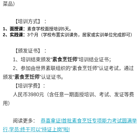
菜品）
【培训方式】 ：
1、面授课：
素食学校面授培训5天。
2、
实践课：
3个月（学校布置实训课务，居家或实训单位完成即可）
【颁发证书】 ：
1、培训结束颁发“
素食烹饪师
”培训结业证书；
2、参加由世界素联组织的“素食烹饪师”认证考试，通过
颁发“
素食烹饪师
”认证证书。
【培训学费】：
人民币3980元（含任意一期面授培训、考试、发证等费
用）
阅读更多：
恭喜拿证!首批素食烹饪专项能力考试圆满举
行,学员:终于可以“持证上岗”啦!