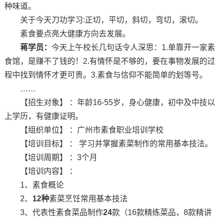
种味道。
关于今天刀功学习:正切，平切，斜切，弯切，滚切。
素食要点亮大健康方向去发展。
蒋学员：
今天上午校长几句话令人深思：1.单靠开一家素
食馆，是赚不了钱的！2.有情怀是不够的，要在事物发展的过
程中找到情怀才更可贵。3.素食与信仰不能简单的划等号。
……
【招生对象】 ：年龄16-55岁，身心健康，初中及中技以
上学历，有健康证明。
【组织单位】 ：广州市素食职业培训学校
【培训目标】 ： 学习并掌握素菜制作的常用基本技法。
【培训周期】 ：3个月
【培训内容】 ：
1、素食概论
2、
12种
素菜烹饪常用基本技法
3、代表性素食菜品制作
24
款（16款精练菜品，8款精讲