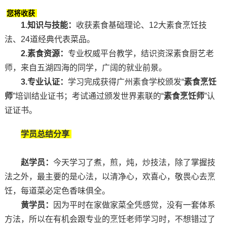
您将收获
1.知识与技能：
收获素食基础理论、12大素食烹饪技
法、24道经典代表菜品。
2.素食资源：
专业权威平台教学，结识资深素食厨艺老
师，来自五湖四海的同学，广阔的就业前景。
3.专业认证：
学习完成获得广州素食学校颁发“
素食烹饪
师
”培训结业证书；考试通过颁发世界素联的“
素食烹饪师
”认
证证书。
学员总结分享
赵学员：
今天学习了煮，煎，炖，炒技法，除了掌握技
法之外，最主要的是心法，以清净心，欢喜心，敬畏心去烹
饪，每道菜必定色香味俱全。
黄学员：
因为平时在家做家菜全凭感觉，没有一套体系
方法，所以在有机会跟专业的烹饪老师学习时，不想错过了