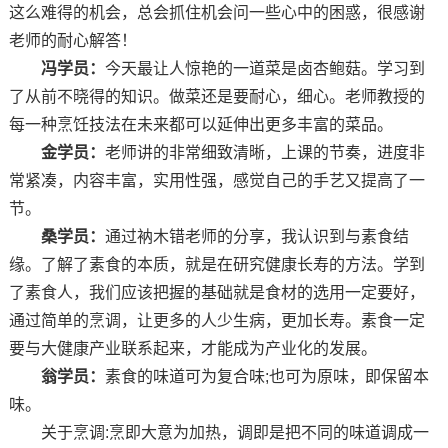
这么难得的机会，总会抓住机会问一些心中的困惑，很感谢
老师的耐心解答！
冯学员：
今天最让人惊艳的一道菜是卤杏鲍菇。学习到
了从前不晓得的知识。做菜还是要耐心，细心。老师教授的
每一种烹饪技法在未来都可以延伸出更多丰富的菜品。
金学员：
老师讲的非常细致清晰，上课的节奏，进度非
常紧凑，内容丰富，实用性强，感觉自己的手艺又提高了一
节。
桑学员：
通过衲木错老师的分享，我认识到与素食结
缘。了解了素食的本质，就是在研究健康长寿的方法。学到
了素食人，我们应该把握的基础就是食材的选用一定要好，
通过简单的烹调，让更多的人少生病，更加长寿。素食一定
要与大健康产业联系起来，才能成为产业化的发展。
翁学员：
素食的味道可为复合味;也可为原味，即保留本
味。
关于烹调:烹即大意为加热，调即是把不同的味道调成一