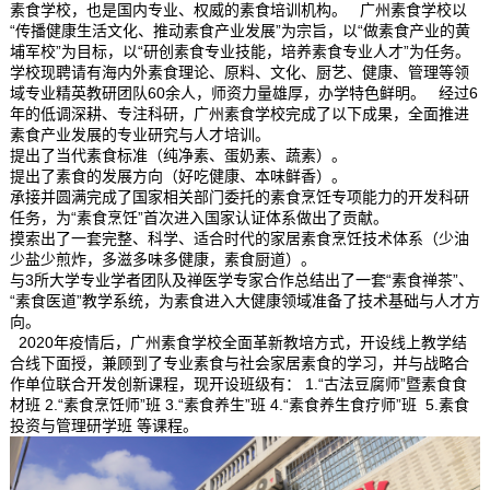
素食学校，也是国内专业、权威的素食培训机构。 广州素食学校以
“传播健康生活文化、推动素食产业发展”为宗旨，以“做素食产业的黄
埔军校”为目标，以“研创素食专业技能，培养素食专业人才”为任务。
学校现聘请有海内外素食理论、原料、文化、厨艺、健康、管理等领
域专业精英教研团队60余人，师资力量雄厚，办学特色鲜明。 经过6
年的低调深耕、专注科研，广州素食学校完成了以下成果，全面推进
素食产业发展的专业研究与人才培训。
提出了当代素食标准（纯净素、蛋奶素、蔬素）。
提出了素食的发展方向（好吃健康、本味鲜香）。
承接并圆满完成了国家相关部门委托的素食烹饪专项能力的开发科研
任务，为“素食烹饪”首次进入国家认证体系做出了贡献。
摸索出了一套完整、科学、适合时代的家居素食烹饪技术体系（少油
少盐少煎炸，多滋多味多健康，素食厨道）。
与3所大学专业学者团队及禅医学专家合作总结出了一套“素食禅茶”、
“素食医道”教学系统，为素食进入大健康领域准备了技术基础与人才方
向。
2020年疫情后，广州素食学校全面革新教培方式，开设线上教学结
合线下面授，兼顾到了专业素食与社会家居素食的学习，并与战略合
作单位联合开发创新课程，现开设班级有： 1.“古法豆腐师”暨素食食
材班 2.“素食烹饪师”班 3.“素食养生”班 4.“素食养生食疗师”班 5.素食
投资与管理研学班 等课程。