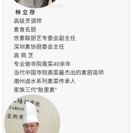
林 立 存
高级烹调师
素食名厨
世素联厨艺专委会副主任
深圳素协厨委会主任
高 佩 芝
专业做寺院斋菜40余年
当代中国寺院斋菜最杰出的素厨高师
潮州卤水系列素菜传承人
家族三代“胎里素”