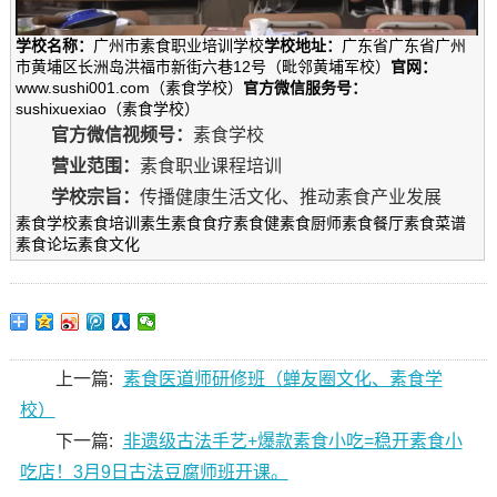
学校名称：
广州市素食职业培训学校
学校地址：
广东省广东省广州
市黄埔区长洲岛洪福市新街六巷12号（毗邻黄埔军校）
官网：
www.sushi001.com（素食学校）
官方微信服务号：
sushixuexiao（素食学校）
官方微信视频号：
素食学校
营业范围：
素食职业课程培训
学校宗旨：
传播健康生活文化、推动素食产业发展
素食学校素食培训素生素食食疗素食健素食厨师素食餐厅素食菜谱
素食论坛素食文化
上一篇:
素食医道师研修班（蝉友圈文化、素食学
校）
下一篇:
非遗级古法手艺+爆款素食小吃=稳开素食小
吃店！3月9日古法豆腐师班开课。