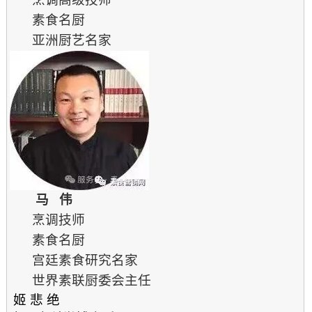
素食名厨
亚洲厨艺名家
马 伟
烹调技师
素食名厨
宫廷素食研究名家
世界素联厨委会主任
姬 悲 绝