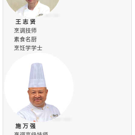
王 志 贤
烹调技师
素食名厨
烹饪学学士
施 万 强
烹调高级技师