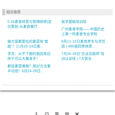
相关推荐
5.26素食经营与管理研修|定
易学基础培训班
位策划-从素食餐厅...
广州素食学校——中国历史
上第一所素食专业学校
做大家都爱吃的素菜有“套
8月11-15日素食养生与烹饪
路”！11月20-24日素...
班 | 480道四季体质...
学员：从不下厨的我回来后
7月26-28日“古法豆腐师”培
终于可以大展身手！...
训认证班 | 7大类豆...
都说素菜难做？用对方法事
半功倍！6月24-28日...