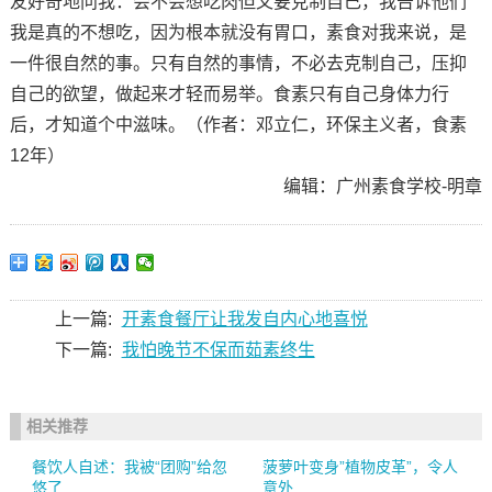
友好奇地问我：会不会想吃肉但又要克制自己，我告诉他们
我是真的不想吃，因为根本就没有胃口，素食对我来说，是
一件很自然的事。只有自然的事情，不必去克制自己，压抑
自己的欲望，做起来才轻而易举。食素只有自己身体力行
后，才知道个中滋味。（作者：邓立仁，环保主义者，食素
12年）
编辑：广州素食学校-明章
上一篇:
开素食餐厅让我发自内心地喜悦
下一篇:
我怕晚节不保而茹素终生
相关推荐
餐饮人自述：我被“团购”给忽
菠萝叶变身”植物皮革”，令人
悠了
意外...