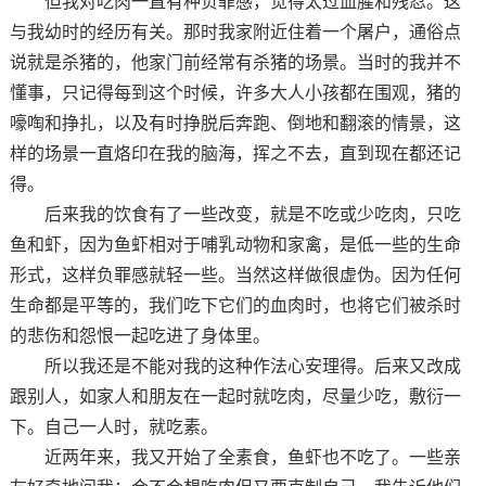
但我对吃肉一直有种负罪感，觉得太过血腥和残忍。这
与我幼时的经历有关。那时我家附近住着一个屠户，通俗点
说就是杀猪的，他家门前经常有杀猪的场景。当时的我并不
懂事，只记得每到这个时候，许多大人小孩都在围观，猪的
嚎啕和挣扎，以及有时挣脱后奔跑、倒地和翻滚的情景，这
样的场景一直烙印在我的脑海，挥之不去，直到现在都还记
得。
后来我的饮食有了一些改变，就是不吃或少吃肉，只吃
鱼和虾，因为鱼虾相对于哺乳动物和家禽，是低一些的生命
形式，这样负罪感就轻一些。当然这样做很虚伪。因为任何
生命都是平等的，我们吃下它们的血肉时，也将它们被杀时
的悲伤和怨恨一起吃进了身体里。
所以我还是不能对我的这种作法心安理得。后来又改成
跟别人，如家人和朋友在一起时就吃肉，尽量少吃，敷衍一
下。自己一人时，就吃素。
近两年来，我又开始了全素食，鱼虾也不吃了。一些亲