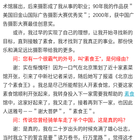
术馆展出，后来摄影成了我从事的职业；90年我的作品获＂
美国旧金山国际广告摄影大赛优秀奖＂；2000年，获中国广
告摄影大赛最佳创意奖。
或许，我过早的实现了自己的理想，让我开始寻找新的
目标，直到接触了素食，我才找到了我真正的事业。那份快
乐和满足远比摄影带给我的更多。
问：您有一个很霸气的外号，叫“素食王”，是何缘由？
谢：实在惭愧呀！因为一口气在北京策划了近十家素菜
馆开张，引来了中新社记者采访，随后她写了报道《北京出
了个素食王》。我总是尽己所能帮别人开素食馆，只要这家
素食馆顺利开张起来，我转身投入下一家需要我帮助的
素食
馆中，这家好起来了，我又走了，接着再到下一家，也因此
人送雅号－－＂谢大菩萨＂，＂素食王＂。
问：传说您曾经骑单车走了半个中国，这是真的吗？
谢：是真的，我在二十岁出头的时候充满了雄心壮志，
当时我立下的誓言是要＂读万卷书，行万里路＂，觉得这才