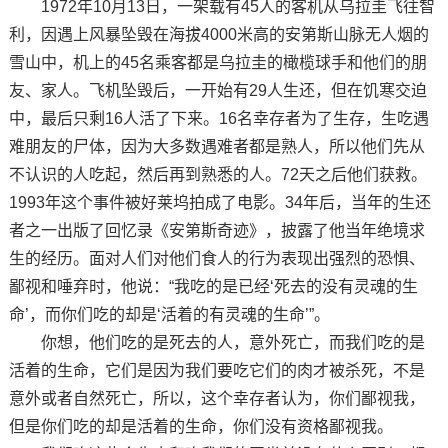
1972年10月13日，一架载有45人的客机从乌拉圭飞往智
利，因遇上风暴坠毁在海拔4000米高的安第斯山脉无人烟的
雪山中，机上的45名乘客都是乌拉圭的橄榄球手和他们的朋
友、家人。飞机坠毁后，一开始有29人生还，但在饥寒交迫
中，最后只剩16人活了下来。16名幸存者为了生存，生吃遇
难朋友的尸体，因为大多数遇难者都是熟人，所以他们先从
不认识的人吃起，然后再到熟悉的人。72天之后他们获救。
1993年这个事件被好莱坞拍成了电影。34年后，当年的生还
者之一出版了回忆录《安第斯奇迹》，披露了他当年绝境求
生的经历。面对人们对他们食人的行为表现出强烈的恐惧、
鄙视和唾弃时，他说：“我吃的是已经‘死去的没有灵魂的生
命’，而你们吃的却是‘活着的有灵魂的生命’”。
你想，他们吃的是死去的人，意外死亡，而我们吃的是
活着的生命，它们是因为我们要吃它们的肉才被杀死，不是
意外或者自然死亡，所以，这个幸存者认为，你们鄙视我，
但是你们吃的却是活着的生命，你们没有资格鄙视我。