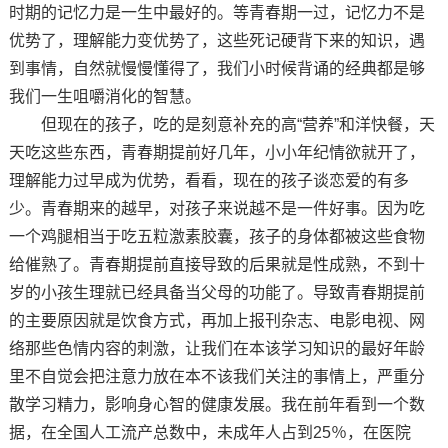
时期的记忆力是一生中最好的。等青春期一过，记忆力不是
优势了，理解能力变优势了，这些死记硬背下来的知识，遇
到事情，自然就慢慢懂得了，我们小时候背诵的经典都是够
我们一生咀嚼消化的智慧。
但现在的孩子，吃的是刻意补充的高“营养”和洋快餐，天
天吃这些东西，青春期提前好几年，小小年纪情欲就开了，
理解能力过早成为优势，看看，现在的孩子谈恋爱的有多
少。青春期来的越早，对孩子来说越不是一件好事。因为吃
一个鸡腿相当于吃五粒激素胶囊，孩子的身体都被这些食物
给催熟了。青春期提前直接导致的后果就是性成熟，不到十
岁的小孩生理就已经具备当父母的功能了。导致青春期提前
的主要原因就是饮食方式，再加上报刊杂志、电影电视、网
络那些色情内容的刺激，让我们在本该学习知识的最好年龄
里不自觉会把注意力放在本不该我们关注的事情上，严重分
散学习精力，影响身心智的健康发展。我在前年看到一个数
据，在全国人工流产总数中，未成年人占到25％，在医院