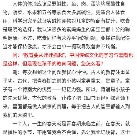
人体的体液应该呈弱碱性，鱼、肉、蛋等均属酸性食
物，蔬菜、水果和五谷等素食大多属碱性，更适合人体食
用，科学研究早就证实碱性食物对儿童的智商有提升，吃素
是聪明的选择，我认识很多的素妈妈生的素宝宝都十分的聪
明健康。不过，吃素同样有营养平衡的问题，要懂得搭配得
当才能保持健康，才不会由单一摄取导致营养不均衡。
问：“教育要从娃娃抓起”，中国传统文化的学习与熏陶也
是这样。但是现在孩子的教育问题，您怎么看？
谢：每次想到这个问题就忧心忡忡。古人的教育注重童
子功。古代，把青春期之前的小孩叫童男童女，是童子。童
子有一个特别大的优势——记忆力强。所以，背诵是小孩子
的先天优势，古代的教育，让孩子把《四书五经》都背诵下
来，里面都是做人做事的真理，等于把古人的智慧都输入到
我们的大脑里。
一个人，一生的春天就是青春期来临之前，在春天，就
是播种的季节，不用管我会不会懂，先让我死记硬背，这个