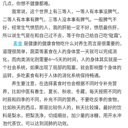
几点，你想不健康都难。
我常说，这个世界上有三等人，一等人有本事没脾气，
二等人有本事有脾气，三等人没本事有脾气。一般脾气不
好，经常生气愤怒的人，我的肝脏一定不好，愤怒最伤肝，
所以说生气是在和自己过不去，等于你自己给自己吃“砒霜”。
素食
是健康的健康食物吃什么对养生而言是很重要的，
道理很简单，蔬菜等素食在人的身体里一天就可以完成消
化，而肉类消化则需要4～5天的时间，人的身体其实就是一
个社会系统，如果出现了局部的阻塞，就会影响整个身体的
运转，多吃素食有利于人体的消化系统保持畅通。
养生要注意，在选择素食时也会根据不同时令补充营
养，比如中医有春生、夏长、秋收、冬藏，每天按照不同的
时辰和四季的不同，补充不同的营养。不要吃反季的食物，
比如秋天的西瓜，那是比较伤人的，秋天比较燥，最好的饮
料是梨水，把梨洗净，切成细丝，加少量的冰糖，用开水冲
泡代茶饮，可以达到润肺的功效。