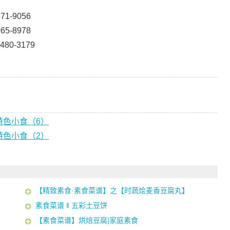
1-9056
5-8978
0-3179
特色小食（6）
特色小食（2）
【精致素食·素食菜谱】之【时蔬烩麦香豆腐丸】
素食菜谱 ‖ 五彩土豆饼
【素食菜谱】烘焙豆腐|家庭素食