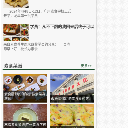
2024年4月8日-12日，广州素食学校正式
开学，龙年第一批学员...
学员：从不下厨的我回来后终于可以
大展...
来自素食养生周末班黎学员的分享： 吴老
师早上好！校长办素食...
素食菜谱
更多>>
素食厨师如何破解做素菜寡淡
难题
改善抑郁症的素食食药方。
寒露素食菜谱|广州素食学校