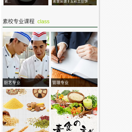
素...
素食菜谱 ‖ 五彩土豆饼
素校专业课程
class
厨艺专业
管理专业