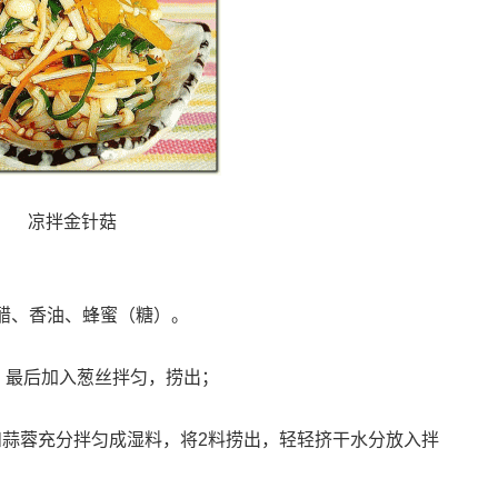
凉拌金针菇
醋、香油、蜂蜜（糖）。
，最后加入葱丝拌匀，捞出；
）和蒜蓉充分拌匀成湿料，将2料捞出，轻轻挤干水分放入拌