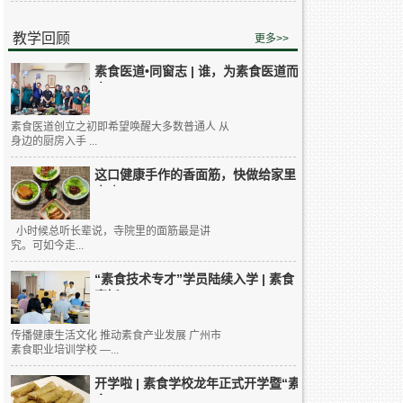
教学回顾
更多>>
素食医道•同窗志 | 谁，为素食医道而
来...
素食医道创立之初即希望唤醒大多数普通人 从
身边的厨房入手 ...
这口健康手作的香面筋，快做给家里
人吃...
小时候总听长辈说，寺院里的面筋最是讲
究。可如今走...
“素食技术专才”学员陆续入学 | 素食
烹饪...
传播健康生活文化 推动素食产业发展 广州市
素食职业培训学校 —...
开学啦 | 素食学校龙年正式开学暨“素
食...