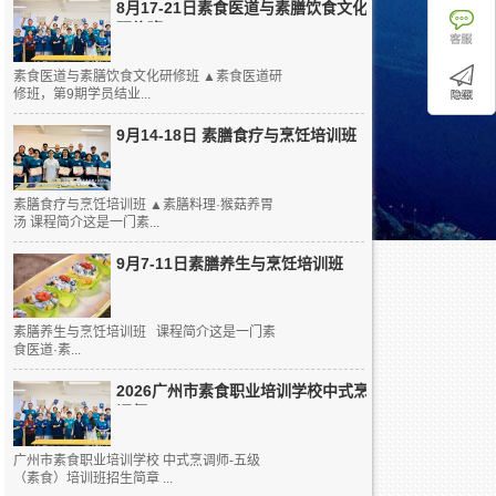
8月17-21日素食医道与素膳饮食文化
研修班
素食医道与素膳饮食文化研修班 ▲素食医道研
修班，第9期学员结业...
9月14-18日 素膳食疗与烹饪培训班
素膳食疗与烹饪培训班 ▲素膳料理·猴菇养胃
汤 课程简介这是一门素...
9月7-11日素膳养生与烹饪培训班
素膳养生与烹饪培训班 课程简介这是一门素
食医道·素...
2026广州市素食职业培训学校中式烹
调师...
广州市素食职业培训学校 中式烹调师-五级
（素食）培训班招生简章 ...