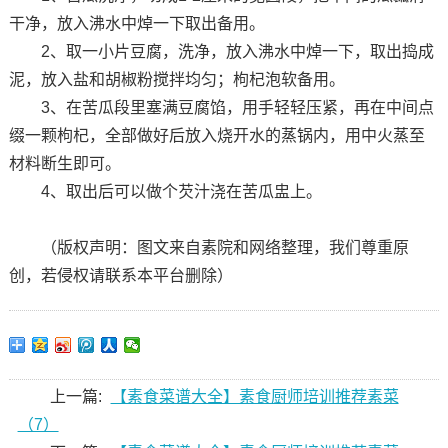
干净，放入沸水中焯一下取出备用。
2、取一小片豆腐，洗净，放入沸水中焯一下，取出捣成
泥，放入盐和胡椒粉搅拌均匀；枸杞泡软备用。
3、在苦瓜段里塞满豆腐馅，用手轻轻压紧，再在中间点
缀一颗枸杞，全部做好后放入烧开水的蒸锅内，用中火蒸至
材料断生即可。
4、取出后可以做个芡汁浇在苦瓜盅上。
（版权声明：图文来自素院和网络整理，我们尊重原
创，若侵权请联系本平台删除）
上一篇:
【素食菜谱大全】素食厨师培训推荐素菜
（7）