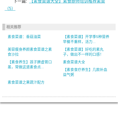
下一篇:
【素食菜谱大全】素食厨师培训推荐素菜
（5）
相关推荐
素食菜谱：香菇油菜
【素食菜谱】开学季5种营养
早餐不重样，活力...
美容瘦身养颜素食菜谱之素
【素食菜谱】好吃的素丸
食沙拉
子，做出不一样的口感！
【素食养生】孩子脾虚胃口
素食菜谱大全
差，常做这道素食点...
【素食食疗养生】几款补血
益气粥
素食菜谱之果蔬汁配方