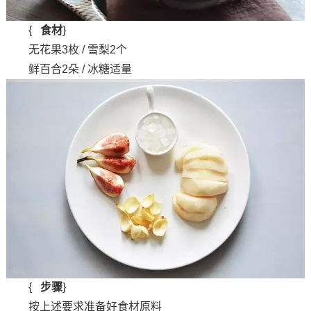
{
食材
}
无花果3枚 / 雪梨2个
鲜百合2朵 / 冰糖适量
{
步骤
}
按上述要求准备好食材原料