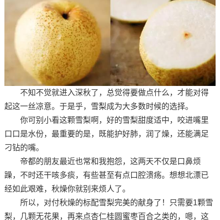
不知不觉就进入深秋了，总觉得要做点什么，才能对得
起这一丝凉意。于是乎，雪梨成为大多数时候的选择。
你可别小看这颗雪梨啊，好的雪梨甜度适中，咬进嘴里
口口是水份，最重要的是，既能护好肺，润了燥，还能满足
刁钻的嘴。
帝都的朋友最近也常和我抱怨，这两天不仅是口鼻烦
躁，不时还干咳多痰，有些甚至有点口腔溃疡。想想北漂已
经如此艰难，秋燥你就别来烦人了。
所以，对付秋燥的标配雪梨完美的献身了！只需要1颗雪
梨，几颗无花果，再来点杏仁桂圆蜜枣百合之类的，嗯，这