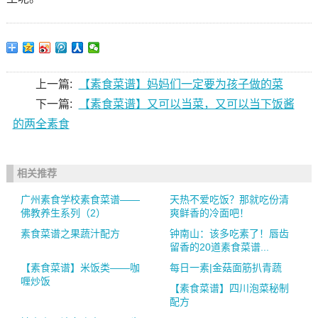
上一篇:
【素食菜谱】妈妈们一定要为孩子做的菜
下一篇:
【素食菜谱】又可以当菜，又可以当下饭酱
的两全素食
相关推荐
广州素食学校素食菜谱——
天热不爱吃饭？那就吃份清
佛教养生系列（2）
爽鲜香的冷面吧！
素食菜谱之果蔬汁配方
钟南山：该多吃素了！唇齿
留香的20道素食菜谱...
【素食菜谱】米饭类——咖
每日一素|金菇面筋扒青蔬
喱炒饭
【素食菜谱】四川泡菜秘制
配方