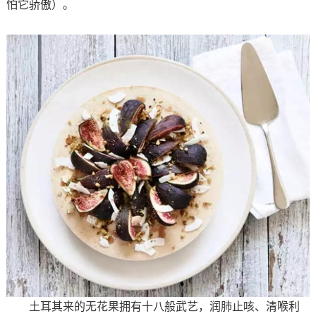
怕它骄傲）。
土耳其来的无花果拥有十八般武艺，润肺止咳、清喉利