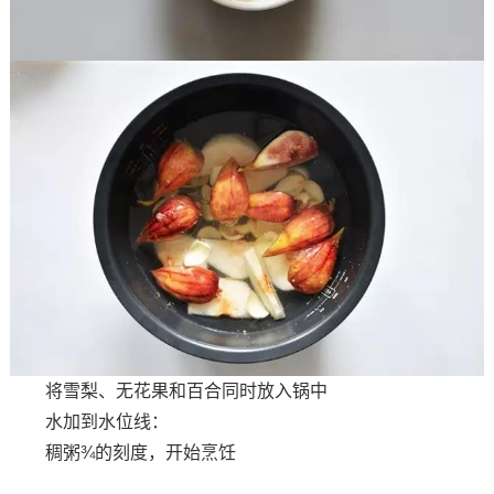
将雪梨、无花果和百合同时放入锅中
水加到水位线：
稠粥¾的刻度，开始烹饪