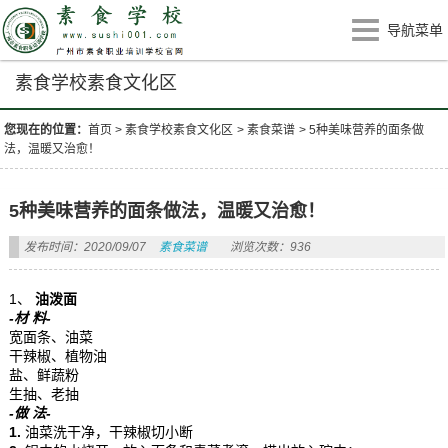
导航菜单
素食学校素食文化区
您现在的位置：
首页
>
素食学校素食文化区
>
素食菜谱
>
5种美味营养的面条做
法，温暖又治愈！
5种美味营养的面条做法，温暖又治愈！
发布时间：2020/09/07
素食菜谱
浏览次数：936
1、
油泼面
-材 料-
宽面条、油菜
干辣椒、植物油
盐、鲜蔬粉
生抽、老抽
-做 法-
1.
油菜洗干净，干辣椒切小断