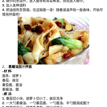
2.
锅中的水烧开，放入面条和青菜煮滚，捞出放入碗中；
3.
加入各种调料
4.
把油烧热至冒烟，往这碗面一泼！随着滋滋声和一股香味，开始尽
情地拌面吧！
2、
素蠔油茄汁拌面
-材 料-
面条、胡萝卜
番茄、豌豆
番茄酱、酱油
素蠔油、醋
-做 法-
1.
番茄切小块，胡萝卜切小丁，豌豆洗净
2.
一大勺素蠔油、一勺番茄酱、一勺酱油、半勺醋调成酱汁