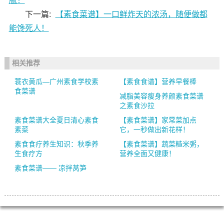
腻！
下一篇:
【素食菜谱】一口鲜炸天的浓汤，随便做都
能馋死人！
相关推荐
蓑衣黄瓜—广州素食学校素
【素食食谱】营养早餐棒
食菜谱
减脂美容瘦身养颜素食菜谱
之素食沙拉
素食菜谱大全夏日清心素食
【素食菜谱】家常菜加点
素菜
它，一秒做出新花样！
素食食疗养生知识：秋季养
【素食菜谱】蔬菜糙米粥，
生食疗方
营养全面又健康！
素食菜谱—— 凉拌莴笋