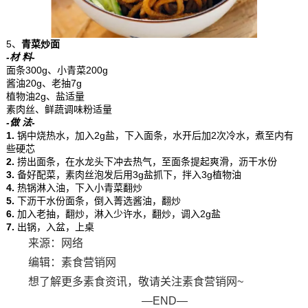
5、
青菜炒面
-材 料-
面条300g、小青菜200g
酱油20g、老抽7g
植物油2g、盐适量
素肉丝、鲜蔬调味粉适量
-做 法-
1.
锅中烧热水，加入2g盐，下入面条，水开后加2次冷水，煮至内有
些硬芯
2.
捞出面条，在水龙头下冲去热气，至面条提起爽滑，沥干水份
3.
备好配菜，素肉丝泡发后用3g盐抓下，拌入3g植物油
4.
热锅淋入油，下入小青菜翻炒
5.
下沥干水份面条，倒入菁选酱油，翻炒
6.
加入老抽，翻炒，淋入少许水，翻炒，调入2g盐
7.
出锅，入盆，上桌
来源：网络
编辑：素食营销网
想了解更多素食资讯，敬请关注素食营销网~
—END—