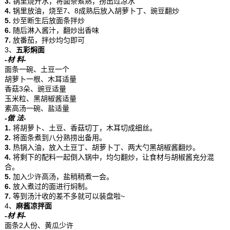
3.
锅里烧开水，将面条煮熟，捞出过凉水
4.
锅里放油，烧至7、8成熟后放入胡萝卜丁、豌豆翻炒
5.
炒至断生后放面条拌炒
6.
随后淋入酱汁，翻炒出香味
7.
放番茄，拌炒均匀即可
3、
五彩焖面
-材 料-
面条一碗、土豆一个
胡萝卜一根、木耳适量
香菇3朵、豌豆适量
玉米粒、黑胡椒酱适量
素高汤一碗、盐适量
-做 法-
1.
将胡萝卜、土豆、香菇切丁，木耳切成细丝。
2.
将面条煮到八分熟捞出备用。
3.
热锅入油，放入土豆丁、胡萝卜丁、两大勺黑胡椒酱翻炒。
4.
将剩下的配料一起倒入锅中，均匀翻炒，让食材与胡椒酱充分混
合。
5.
加入少许高汤，盐稍稍煮一会。
6.
放入煮过的面进行焖制。
7.
等到汤汁收的差不多就可以装盘啦~
4、
麻酱凉拌面
-材 料-
面条2人份、黄瓜少许