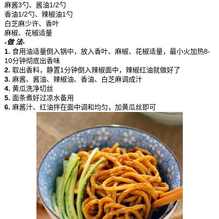
麻酱3勺、酱油1/2勺
香油1/2勺、辣椒油1勺
白芝麻少许、香叶
麻椒、花椒适量
-做 法-
1.
食用油适量倒入锅中，放入香叶、麻椒、花椒适量，最小火加热8-
10分钟彻底出香味
2.
取出香料，静置1分钟倒入辣椒面中，辣椒红油就做好了
3.
麻酱、酱油、辣椒油、香油、白芝麻调成汁
4.
黄瓜洗净切丝
5.
面条煮好过凉水备用
6.
麻酱汁、红油拌在面中调和均匀，加黄瓜丝即可