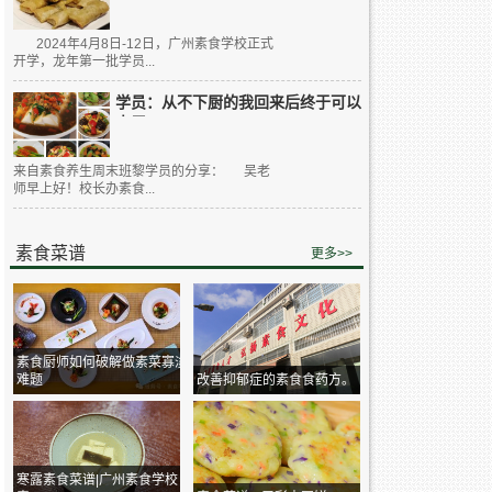
2024年4月8日-12日，广州素食学校正式
开学，龙年第一批学员...
学员：从不下厨的我回来后终于可以
大展...
来自素食养生周末班黎学员的分享： 吴老
师早上好！校长办素食...
素食菜谱
更多>>
素食厨师如何破解做素菜寡淡
难题
改善抑郁症的素食食药方。
寒露素食菜谱|广州素食学校