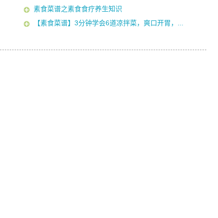
素食菜谱之素食食疗养生知识
【素食菜谱】3分钟学会6道凉拌菜，爽口开胃，...