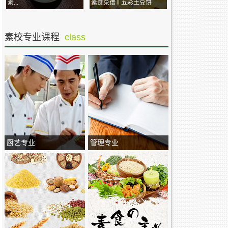
素...
素食菜谱 ‖ 五彩土豆饼
素校专业课程
class
厨艺专业
管理专业