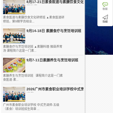
8月17-21日素食医道与素膳饮食文化
研修班
素食医道与素膳饮食文化研修班 ▲素食医道研
修班，第9期学员结业...
9月14-18日 素膳食疗与烹饪培训班
素膳食疗与烹饪培训班 ▲素膳料理·猴菇养胃
汤 课程简介这是一门素...
9月7-11日素膳养生与烹饪培训班
素膳养生与烹饪培训班 课程简介这是一门素
食医道·素...
2026广州市素食职业培训学校中式烹
调师...
广州市素食职业培训学校 中式烹调师-五级
（素食）培训班招生简章 ...