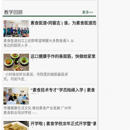
教学回顾
更多>>
素食医道•同窗志 | 谁，为素食医道而
来...
素食医道创立之初即希望唤醒大多数普通人 从
身边的厨房入手 ...
这口健康手作的香面筋，快做给家里
人吃...
小时候总听长辈说，寺院里的面筋最是讲
究。可如今走...
“素食技术专才”学员陆续入学 | 素食
烹饪...
传播健康生活文化 推动素食产业发展 广州市
素食职业培训学校 —...
开学啦 | 素食学校龙年正式开学暨“素
食...