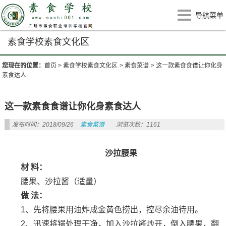
导航菜单
素食学校素食文化区
您现在的位置：
首页
>
素食学校素食文化区
>
素食菜谱
>
这一款素食食谱让你化身
素食达人
这一款素食食谱让你化身素食达人
发布时间：2018/09/26
素食菜谱
浏览次数：1161
沙拉腰果
材 料：
腰果、沙拉酱（适量）
做 法：
1、先将腰果用油炸成金黄色捞出，控尽余油待用。
2、迅速将锅处理干净，加入沙拉酱炒开，倒入腰果，翻