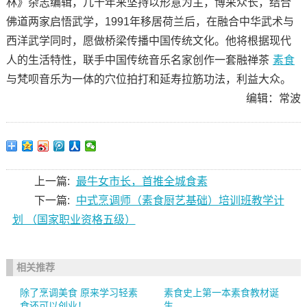
林》杂志编辑，几十年来坚持以形意为主，博采众长，结合
佛道两家启悟武学，1991年移居荷兰后，在融合中华武术与
西洋武学同时，愿做桥梁传播中国传统文化。他将根据现代
人的生活特性，联手中国传统音乐名家创作一套融禅茶
素食
与梵呗音乐为一体的穴位拍打和延寿拉筋功法，利益大众。
编辑：常波
上一篇:
最牛女市长，首推全城食素
下一篇:
中式烹调师（素食厨艺基础）培训班教学计
划 （国家职业资格五级）
相关推荐
除了烹调美食 原来学习轻素
素食史上第一本素食教材诞
食还可以创业！
生