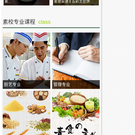
素...
素食菜谱 ‖ 五彩土豆饼
素校专业课程
class
厨艺专业
管理专业