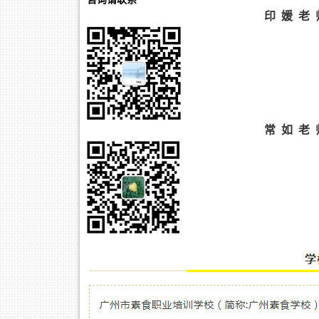
印 媛 老 
常 如 老 