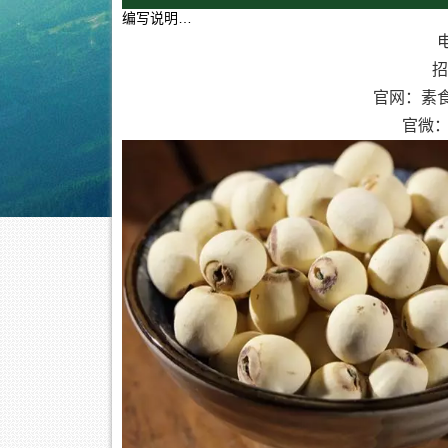
编写说明…
电
招
官网：素
官微：素