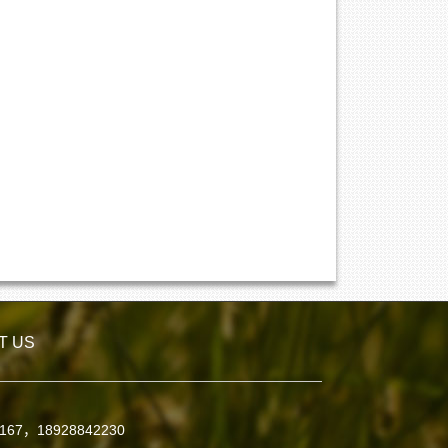
T US
7167，18928842230