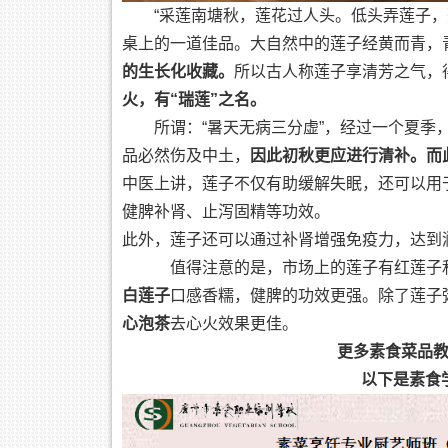
“采莲南塘秋，莲花过人头。低头弄莲子
桌上的一道佳品。大自然中的莲子经黄而青，
的生长化收藏。
所以古人称莲子享清芳之气，得
火，有“瑞莲”之名。
所谓：“暑天无病三分虚”，经过一个夏
品必然伤及中土，
因此初秋更应进行清补。
而
中医上讲，莲子不仅有助缓解失眠，还可以用
健脾补肾、止泻固精等功效。
此外，莲子还可以通过补肾增强免疫力，达到
值得注意的是，市场上的莲子有红莲子
白莲子
口感香糯，健脾的功效更强。除了莲子
心泡茶
去心火效果更佳。
更多素食菜品
以下是素食