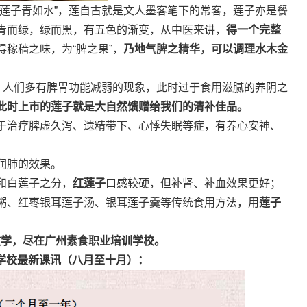
，莲子青如水”，莲自古就是文人墨客笔下的常客，莲子亦是餐
青而绿，绿而黑，有五色的渐变，从中医来讲，
得一个完整
稼穑之味，为“脾之果”，
乃地气脾之精华，可以调理水木金
季，人们多有脾胃功能减弱的现象，此时过于食用滋腻的养阴之
此时上市的莲子就是大自然馈赠给我们的清补佳品。
于治疗脾虚久泻、遗精带下、心悸失眠等症，有养心安神、
润肺的效果。
和白莲子之分，
红莲子
口感较硬，但补肾、补血效果更好；
粥、红枣银耳莲子汤、银耳莲子羹等传统食用方法，用
莲子
教学，尽在广州素食职业培训学校。
学校最新课讯（八月至十月）：