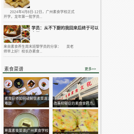
2024年4月8日-12日，广州素食学校正式
开学，龙年第一批学员...
学员：从不下厨的我回来后终于可以
大展...
来自素食养生周末班黎学员的分享： 吴老
师早上好！校长办素食...
素食菜谱
更多>>
素食厨师如何破解做素菜寡淡
难题
改善抑郁症的素食食药方。
寒露素食菜谱|广州素食学校