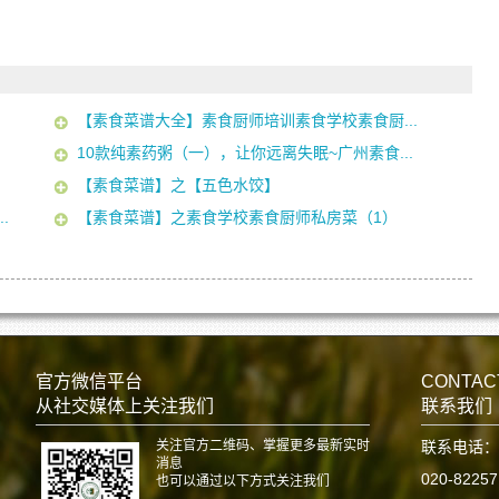
【素食菜谱大全】素食厨师培训素食学校素食厨...
10款纯素药粥（一），让你远离失眠~广州素食...
【素食菜谱】之【五色水饺】
.
【素食菜谱】之素食学校素食厨师私房菜（1）
官方微信平台
CONTAC
从社交媒体上关注我们
联系我们
关注官方二维码、掌握更多最新实时
联系电话：
消息
020-8225
也可以通过以下方式关注我们