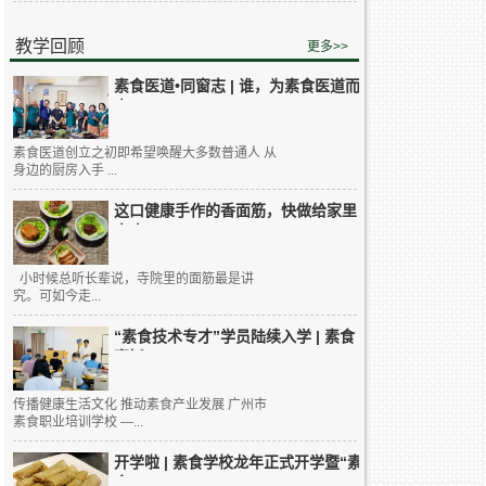
教学回顾
更多>>
素食医道•同窗志 | 谁，为素食医道而
来...
素食医道创立之初即希望唤醒大多数普通人 从
身边的厨房入手 ...
这口健康手作的香面筋，快做给家里
人吃...
小时候总听长辈说，寺院里的面筋最是讲
究。可如今走...
“素食技术专才”学员陆续入学 | 素食
烹饪...
传播健康生活文化 推动素食产业发展 广州市
素食职业培训学校 —...
开学啦 | 素食学校龙年正式开学暨“素
食...