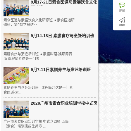
8月17-21日素食医道与素膳饮食文化
研修班
素食医道与素膳饮食文化研修班 ▲素食医道研
修班，第9期学员结业...
9月14-18日 素膳食疗与烹饪培训班
素膳食疗与烹饪培训班 ▲素膳料理·猴菇养胃
汤 课程简介这是一门素...
9月7-11日素膳养生与烹饪培训班
素膳养生与烹饪培训班 课程简介这是一门素
食医道·素...
2026广州市素食职业培训学校中式烹
调师...
广州市素食职业培训学校 中式烹调师-五级
（素食）培训班招生简章 ...