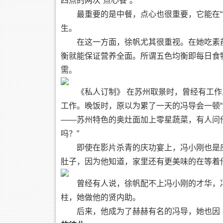
四点的两次“点心餐”。
最重要的是中餐，点心也很重要，它能在
生。
在这一方面，徐帆尤其很重视。在她吃素
衡就能保证营养全面。所谓五色均衡即每日食
需。
《私人订制》 在苏州取景时，曾经有工
工作。晚饭时，原以为累了一天的冯导会一顿“
——苏州特色的奥灶面加上零星蔬菜，有人问
吗？”
即使在影片杀青的庆功宴上，冯小刚也是
肚子，因为他知道，家里还有更美味的在等着
曾经有人说，徐帆配不上冯小刚的才华，
柱，她做他的贤内助。
后来，他成为了赫赫有名的冯导，她也因《