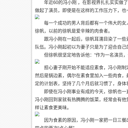
年近60的冯小刚 ，在影视界扎扎实实做
做起了演员，即使是在这样的工作压力下，也
每一个成功的男人背后都有一个伟大的女
徐帆，以前的徐帆是爱辛辣的肉食者。
跟冯小刚在一起后，徐帆耳濡目染了一些
队伍。冯小刚起初以为妻子只是为了迎合自己
但徐帆很坚定地告诉他：“作为一名演员，
担心妻子刚开始不能适应素食，冯小刚制
然后是锅边素，偶尔在素食里加入一些肉食，
定的计划表，坚持了几个月后就习惯了，身体
即使在冯小刚事业有成的今天，徐帆也一
冯小刚回到家就有热腾腾的饭菜，经常会有他
样让素食更美味。
因为食素的原因，冯小刚一家把一日三餐