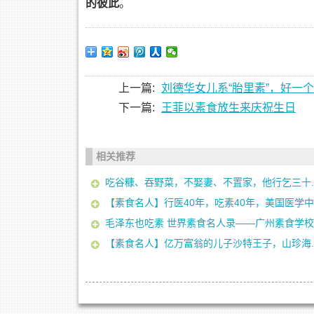
的彼此
。
上一篇:
刘德华女儿系“胎里素”，好一
下一篇:
王菲以素食放生来庆祝生日
相关推荐
吃谷糠、吞野菜，不娶妻、不置家，他行乞三十..
【素食名人】行医40年，吃素40年，美国医学中..
毛泽东也吃素 世界素食名人录——广州素食学校
【素食名人】亿万富翁的儿子沙特王子，山珍海..