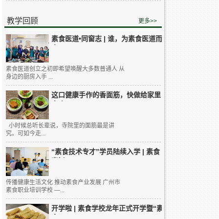
教学回顾
更多>>
素食医道•同窗志 | 谁，为素食医道而
来...
素食医道创立之初即希望唤醒大多数普通人 从
身边的厨房入手 ...
这口健康手作的香面筋，快做给家里
人吃...
小时候总听长辈说，寺院里的面筋最是讲
究。可如今走...
“素食技术专才”学员陆续入学 | 素食
烹饪...
传播健康生活文化 推动素食产业发展 广州市
素食职业培训学校 —...
开学啦 | 素食学校龙年正式开学暨“素
食...