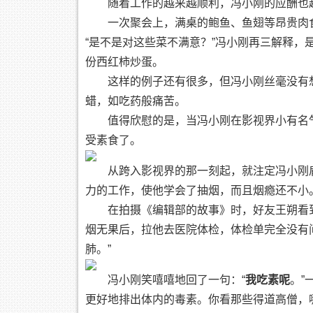
随着工作的越来越顺利，冯小刚的应酬也
一次聚会上，满桌的鲍鱼、鱼翅等昂贵肉
“是不是对这些菜不满意？”冯小刚再三解释
份西红柿炒蛋。
这样的例子还有很多，但冯小刚丝毫没有
蜡，如吃药般痛苦。
值得欣慰的是，当冯小刚在影视界小有名
受素食了。
从跨入影视界的那一刻起，就注定冯小刚
力的工作，使他学会了抽烟，而且烟瘾还不小
在拍摄《编辑部的故事》时，好友王朔看
烟无果后，拉他去医院体检，体检单完全没有
肺。”
冯小刚笑嘻嘻地回了一句：“
我吃素呢
。”
更好地排出体内的毒素。你看那些得道高僧，