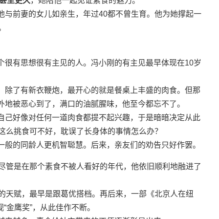
年甚至更久
，她陪他一起见证素食的魅力。
他与前妻的女儿如亲生，年过40都不曾生育。他为她撑起一
。
个很有思想很有主见的人。冯小刚的有主见最早体现在10岁
，除了有新衣鞭炮，最开心的就是餐桌上丰盛的肉食。但那
外地被恶心到了，满口的油腻腥味，他至今都忘不了。
自己好像对任何一道肉食都提不起兴趣，于是暗暗决定从此
子这么挑食可不好，耽误了长身体的事情怎么办？
一般的同龄人更机智聪慧。后来，亲友们的劝告只好作罢。
，尽管是在那个素食不被人看好的年代，他依旧顺利地融进了
人的天赋，最早是跟葛优搭档。再后来，一部《北京人在纽
视“金鹰奖”，从此佳作不断。