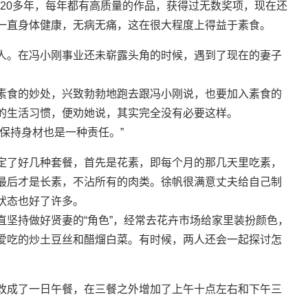
了20多年，每年都有高质量的作品，获得过无数奖项，现在还
一直身体健康，无病无痛，这在很大程度上得益于素食。
人。在冯小刚事业还未崭露头角的时候，遇到了现在的妻子
素食的妙处，兴致勃勃地跑去跟冯小刚说，也要加入素食的
的生活习惯，便劝她说，其实完全没有必要这样。
保持身材也是一种责任。”
定了好几种套餐，首先是花素，即每个月的那几天里吃素，
最后才是长素，不沾所有的肉类。徐帆很满意丈夫给自己制
状态也好了许多。
直坚持做好贤妻的“角色”，经常去花卉市场给家里装扮颜色，
爱吃的炒土豆丝和醋熘白菜。有时候，两人还会一起探讨怎
改成了一日午餐，在三餐之外增加了上午十点左右和下午三