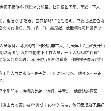
“青黄不接”的时间段补充能量，让你松弛下来，享受一下人
前，也担心过“吃素，营养够吗？”之后证明，只要把握五色均
物比例要按红、黄、绿、白、黑搭配，便能满足每日营养所
作人员爆料，冯小刚的工作强度非常大，每天早上7点就要开始
胡吃海喝”，没想到他撇下工作人员，一个人默默吃“独食”
他怎么能吃饱时，冯小刚打趣说“你看我工作的样子像没吃饱
应工作人员要求点一桌子菜，自己挑素食吃，勉强吃一些饱
他。
冯小刚配不上徐帆的美貌，他们一笑置之，他做她的顶梁
唐山大地震》被夸“奥斯卡女神”的演技，
他们都成为了最好