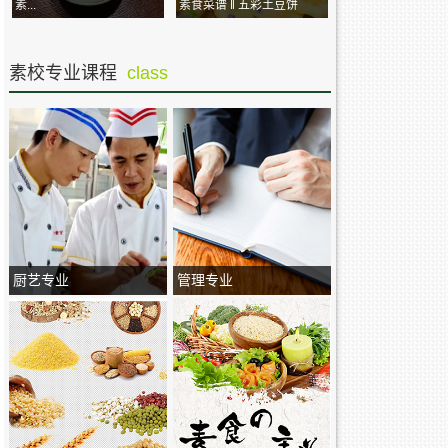
素...
素食菜谱 ‖ 五彩土豆饼
素校专业课程
class
厨艺专业
管理专业