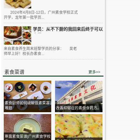
2024年4月8日-12日，广州素食学校正式
开学，龙年第一批学员...
学员：从不下厨的我回来后终于可以
大展...
来自素食养生周末班黎学员的分享： 吴老
师早上好！校长办素食...
素食菜谱
更多>>
素食厨师如何破解做素菜寡淡
难题
改善抑郁症的素食食药方。
寒露素食菜谱|广州素食学校