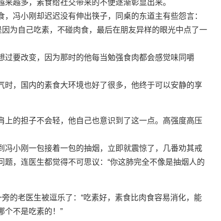
越来越多，素食给社交带来的不便逐渐彰显出来。
食，冯小刚却迟迟没有伸出筷子，同桌的东道主有些怨言：
，是因为自己吃素，不碰肉食，最后在朋友异样的眼光中点了一
想过要改变，因为那时的他每当勉强食肉都会感觉味同嚼
气时，国内的素食大环境也好了很多，他终于可以安静的享
肩上的担子不会轻，他自己也意识到了这一点。高强度高压
。
到冯小刚一包接着一包的抽烟，立即就震惊了，几番劝其戒
问题，连医生都觉得不可思议：“你这肺完全不像是抽烟人的
一旁的老医生被逗乐了：“吃素好，素食比肉食容易消化，能
哪个不是吃素的！”