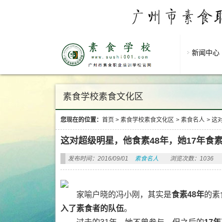
新闻中心
素食学校素食文化区
您现在的位置：
首页
>
素食学校素食文化区
>
素食名人
>
这
这对超级明星，他食素48年，她17年食
发布时间：2016/09/01
素食名人
浏览次数：1036
家喻户晓的冯小刚，其实是
食素48年
的素
入了素食者的队伍
。