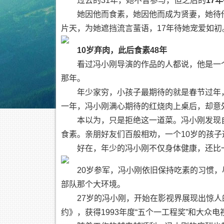
过去的31年，她不曾参与，但之后的
17
她因他而食素，她因他而成为贤妻，她待
片天，为她遮挡流言蜚语，17年待她宠爱如初
10岁弃肉，此后食素48年
看过冯小刚导演的作品的人都说，他是一
那年。
年少家穷，小孩子最期待的就是春节过年
一年，冯小刚满心期待的红烧肉上桌后，却意
本以为，只是拒绝这一道菜。冯小刚发现
食素。亲朋好友们百般相劝，一个10岁的孩
好在，年少的冯小刚不仅身体健康，还比
20岁参军，冯小刚依旧保持吃素的习惯
部队那个大环境。
27岁的冯小刚，开始在影视界展现出惊
约》，获得1993年度“五个一工程奖”和大众电