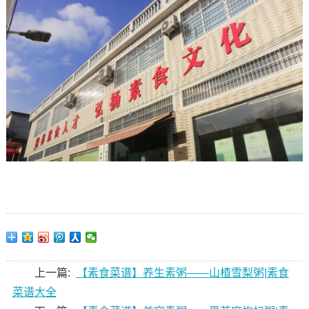
上一篇:
【素食菜谱】养生素粥——山楂雪梨粥|素食
菜谱大全