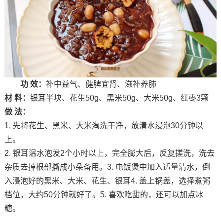
功 效：
补中益气、健脾宜肾、滋补养肺
材 料：
银耳半块、花生50g、黑米50g、大米50g、红枣3颗
做 法：
1. 先将花生、黑米、大米淘洗干净，放清水浸泡30分钟以
上。
2. 银耳温水泡发2个小时以上，完全膨大后，反复搓洗，洗去
杂质去掉根部撕成小朵备用。3. 电饭煲中加入适量清水，倒
入浸泡好的黑米、大米、花生、银耳4. 盖上锅盖，选择煮粥
档位，大约50分钟就好了。5. 喜欢吃甜的，还可以加点冰
糖。