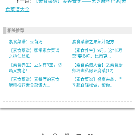
下一篇:
【素食菜谱】美容素粥——黑芝麻枸杞粥|素
食菜谱大全
相关推荐
素食菜谱：豆苗汤
素食菜谱之果蔬汁配方
【素食菜谱】家常素食菜谱
【素食养生】9月，这“长寿
之桃仁丝瓜
菜”要多吃，比肉更...
【素食养生】豆芽有3宝，防
【素食菜谱大全】之素食厨
癌又抗老！
师培训私房豆腐菜(12)
【素食菜谱】素餐厅的素食
【素食菜谱】盛夏来袭，当
厨师推荐素食菜谱大...
季蔬食轻松做，帮你...