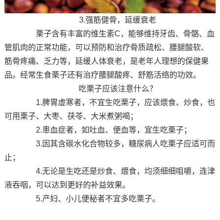
3.强筋健骨，延缓衰老
栗子含有丰富的维生素C，能够维持牙齿、骨骼、血
管肌肉的正常功能，可以预防和治疗骨质疏松、腰腿酸软、
筋骨疼痛、乏力等，延缓人体衰老，是老年人理想的保健果
品。经常生食栗子还有治疗腰腿酸疼、舒筋活络的功效。
吃栗子应该注意什么？
1.脾胃虚寒者，不宜生吃栗子，应该煨食、炒食，也
可用栗子、大枣、茯苓、大米煮粥喝；
2.患血症者，如吐血、便血等，宜生吃栗子；
3.因其含碳水化合物较多，糖尿病人吃栗子应适可而
止；
4.无论是生吃还是炒食、煨食，均须细细咀嚼，连津
液吞咽，可以达到更好的补益效果。
5.产妇、小儿便秘者不宜多吃栗子。