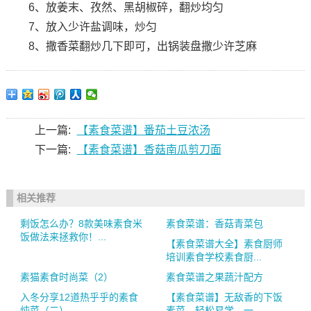
6、放姜末、孜然、黑胡椒碎，翻炒均匀
7、放入少许盐调味，炒匀
8、撒香菜翻炒几下即可，出锅装盘撒少许芝麻
上一篇:
【素食菜谱】番茄土豆浓汤
下一篇:
【素食菜谱】香菇南瓜剪刀面
相关推荐
剩饭怎么办？8款美味素食米
素食菜谱：香菇青菜包
饭做法来拯救你！...
【素食菜谱大全】素食厨师
培训素食学校素食厨...
素猫素食时尚菜（2）
素食菜谱之果蔬汁配方
入冬分享12道热乎乎的素食
【素食菜谱】无敌香的下饭
炖菜（二）
素菜，轻松易学，一...