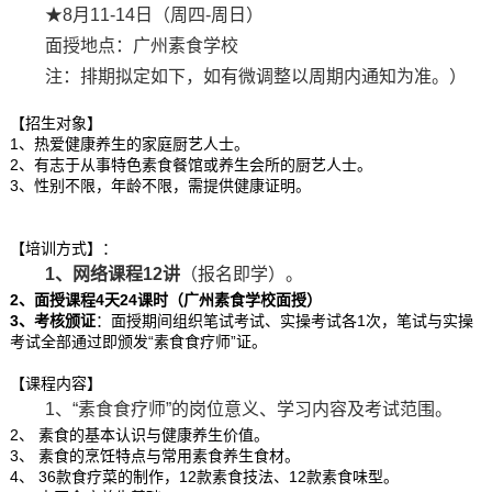
★8月11-14日（周四-周日）
面授地点：广州素食学校
注：排期拟定如下，如有微调整以周期内通知为准。）
【招生对象】
1、热爱健康养生的家庭厨艺人士。
2、有志于从事特色素食餐馆或养生会所的厨艺人士。
3、性别不限，年龄不限，需提供健康证明。
【培训方式】：
1、网络课程12讲
（报名即学）。
2、面授课程4天24课时
（广州素食学校面授）
3、考核颁证
：面授期间组织笔试考试、实操考试各1次，笔试与实操
考试全部通过即颁发“素食食疗师”证。
【课程内容】
1、“素食食疗师”的岗位意义、学习内容及考试范围。
2、 素食的基本认识与健康养生价值。
3、 素食的烹饪特点与常用素食养生食材。
4、 36款食疗菜的制作，12款素食技法、12款素食味型。