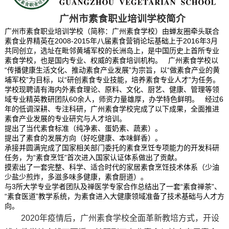
广州市素食职业培训学校简介
广州市素食职业培训学校（简称：广州素食学校）由蝉友圈牵头联合
素食业界精英在2008-2015年八届素食营销论坛基础上于2016年3月
共同创立，选址在毗邻黄埔军校的长洲岛上，是中国历史上首所专业
素食学校，也是国内专业、权威的素食培训机构。 广州素食学校以
“传播健康生活文化、推动素食产业发展”为宗旨，以“做素食产业的黄
埔军校”为目标，以“研创素食专业技能，培养素食专业人才”为任务。
学校现聘请有海内外素食理论、原料、文化、厨艺、健康、管理等领
域专业精英教研团队60余人，师资力量雄厚，办学特色鲜明。 经过6
年的低调深耕、专注科研，广州素食学校完成了以下成果，全面推进
素食产业发展的专业研究与人才培训。
提出了当代素食标准（纯净素、蛋奶素、蔬素）。
提出了素食的发展方向（好吃健康、本味鲜香）。
承接并圆满完成了国家相关部门委托的素食烹饪专项能力的开发科研
任务，为“素食烹饪”首次进入国家认证体系做出了贡献。
摸索出了一套完整、科学、适合时代的家居素食烹饪技术体系（少油
少盐少煎炸，多滋多味多健康，素食厨道）。
与3所大学专业学者团队及禅医学专家合作总结出了一套“素食禅茶”、
“素食医道”教学系统，为素食进入大健康领域准备了技术基础与人才方
向。
2020年疫情后，广州素食学校全面革新教培方式，开设