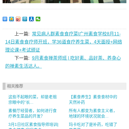
上一篇:
常见病人群素食食疗菜|广州素食学校8月11-
14日素食食疗师开班，学36道食疗养生菜，4天面授+网络
理论课+考试颁证
下一篇:
9月素食禅茶师班 | 吃好素、品好茶、养身心
的禅素生活达人。
相关推荐
这些不起眼的菜，却是老祖
【素食养生】素食食材中的
宗眼中的”长...
天然补药
素餐厅经营者，如何进行食
所有人都变为素食主义者，
疗养生菜品的开发？
地球的环境状况就会...
3月1日社区素食指导师培训|
玛卡吃对了是补药，吃错了