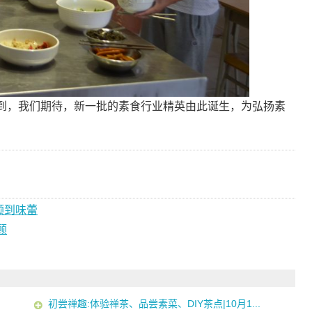
到，我们期待，新一批的素食行业精英由此诞生，为弘扬素
顾到味蕾
顾
初尝禅趣:体验禅茶、品尝素菜、DIY茶点|10月1...