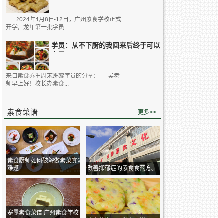
2024年4月8日-12日，广州素食学校正式
开学，龙年第一批学员...
学员：从不下厨的我回来后终于可以
大展...
来自素食养生周末班黎学员的分享： 吴老
师早上好！校长办素食...
素食菜谱
更多>>
素食厨师如何破解做素菜寡淡
难题
改善抑郁症的素食食药方。
寒露素食菜谱|广州素食学校