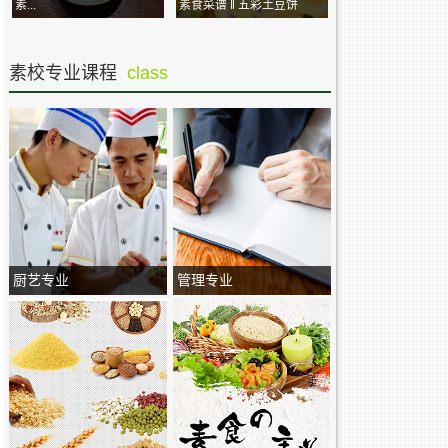
素...
素食菜谱 ‖ 五彩土豆饼
素校专业课程
class
厨艺专业
管理专业