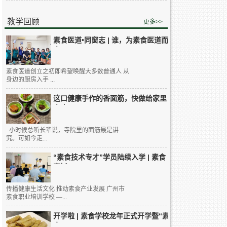
教学回顾
更多>>
素食医道•同窗志 | 谁，为素食医道而
来...
素食医道创立之初即希望唤醒大多数普通人 从
身边的厨房入手 ...
这口健康手作的香面筋，快做给家里
人吃...
小时候总听长辈说，寺院里的面筋最是讲
究。可如今走...
“素食技术专才”学员陆续入学 | 素食
烹饪...
传播健康生活文化 推动素食产业发展 广州市
素食职业培训学校 —...
开学啦 | 素食学校龙年正式开学暨“素
食...