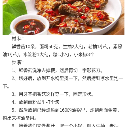
材 料：
鲜香菇10朵，面粉50克，生抽2大勺，老抽1小勺，素蠔
油1小勺，水淀粉1大勺，糖1小勺，小米椒3个
步 骤：
1、鲜香菇洗净去掉梗，然后再切十字形花刀。
2、切好后，放到开水锅里烫一下，然后捞到凉水里泡一
下。
3、用牙签把香菇这样穿一下，固定形状。
4、放到面粉盆里打个滚
5、然后放到已经烧热到160的油锅里，炸到两面金黄，
捞出来控油备用。
6、接着我们来做酱汁，取一个小锅，倒入生抽、老抽、