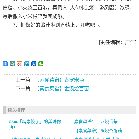
白糖、小火烧至冒泡，再倒入1大勺水淀粉，熬到酱汁浓稠，
最后撒入小米椒碎就完成啦。
7、把做好的酱汁淋到香菇上，开吃吧~。
[责任编辑：广洁]
上一篇:
【素食菜谱】素罗宋汤
下一篇:
【素食菜谱】金汤烩百菌
相关推荐
经典「纯素饺子」的美味做
素食菜谱：土豆烧香菇
法！
【素食菜谱】照烧杏鲍菇