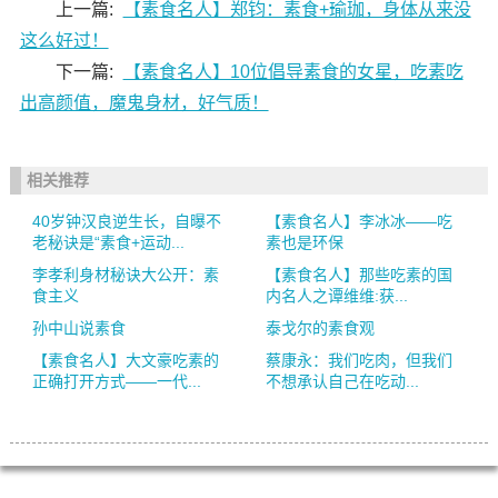
上一篇:
【素食名人】郑钧：素食+瑜珈，身体从来没
这么好过！
下一篇:
【素食名人】10位倡导素食的女星，吃素吃
出高颜值，魔鬼身材，好气质！
相关推荐
40岁钟汉良逆生长，自曝不
【素食名人】李冰冰——吃
老秘诀是“素食+运动...
素也是环保
李孝利身材秘诀大公开：素
【素食名人】那些吃素的国
食主义
内名人之谭维维:获...
孙中山说素食
泰戈尔的素食观
【素食名人】大文豪吃素的
蔡康永：我们吃肉，但我们
正确打开方式——一代...
不想承认自己在吃动...