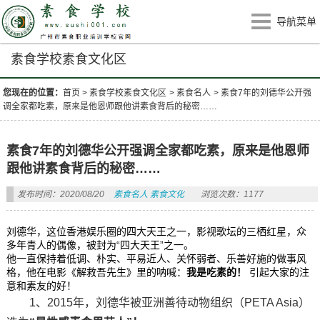
导航菜单
素食学校素食文化区
您现在的位置：
首页
>
素食学校素食文化区
>
素食名人
>
素食7年的刘德华公开强
调全家都吃素，原来是他恩师跟他讲素食背后的秘密……
素食7年的刘德华公开强调全家都吃素，原来是他恩师
跟他讲素食背后的秘密……
发布时间：2020/08/20
素食名人
素食文化
浏览次数：1177
刘德华，这位香港娱乐圈的四大天王之一，影视歌坛的三栖红星，众
多年青人的偶像，被封为“四大天王”之一。
他一直保持着低调、朴实、平易近人、关怀弱者、乐善好施的做事风
格，他在电影《解救吾先生》里的呐喊：
我是吃素的！
引起大家的注
意和素友的好！
1、2015年，刘德华被亚洲善待动物组织（PETA Asia）