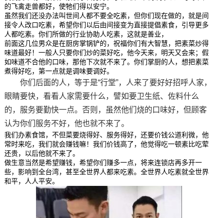
的飞禽走兽都好，使牠们得以安宁。
虽然我们还没办法叫世间人都不要全吃素，但你们现在做的，就是间
接令人改口吃素，希望你们以后由间接变为直接提倡素食，引导更多
人都吃素。你们所做的行业协助人吃素，这就是善业，
前面这几位男众是在厨房掌锅铲的，祝福你们有大智慧，把素菜炒得
味道最好！一般人只要你们炒的菜好吃，他今天来，明天又会来；假
如味道不合他的口味，那他下次就不来了。你们掌厨的人，想把素菜
煮得好吃，第一点就是调味要调好。
你们后面的人，等于是“行堂”，人来了要好好招呼人家，
眼睛要快，看看人家需要什么，譬如要卫生纸、佐料什么
的，服务要勤快一点。否则，虽然他们烧的口味好，但顾客
认为你们服务不好，他也就不来了。
我们办素食馆，不但菜要烧得好、服务得好，还要价钱公道利微，他
常时来吃，我们就会赚钱嘛！我们价钱高了，他觉得吃一顿素比吃荤
还贵，以后他就不来了。
做生意当然是希望赚钱，希望你们赚多一点，将来连锁店再多开一
些，影响到全台湾，甚至全世界人都来吃素。全世界人吃素就全世界
和平，人人平安。