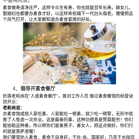
不要用肉食。
素食做寿清净庄严，这样令众生有寿，你也就能百年长寿。嫁女儿、
娶媳妇也都要办素食才好，以这样来祝福下一代白头偕老。慢慢把这
个风气打开，让大家都知道办素食宴席的好处。
4、
倡导开素食餐厅
妙莲老和尚在“人道素食餐厅”，曾对工作人员 做过素食餐馆的经营诀
窍开示：
老和尚说：
办素食馆成就人家吃素，人家能吃一顿素，就少吃一顿荤，无形中就
救了人免造一次杀业。这是最善的事，这种功德真是赞莫能穷！你们
能协助这种善，所以称你们是善男子、善女人，把这点做好，你们行
的就是菩萨道喔！
我们要常劝人素食，素食于自身好，于社-会、国家好，乃至于水陆空