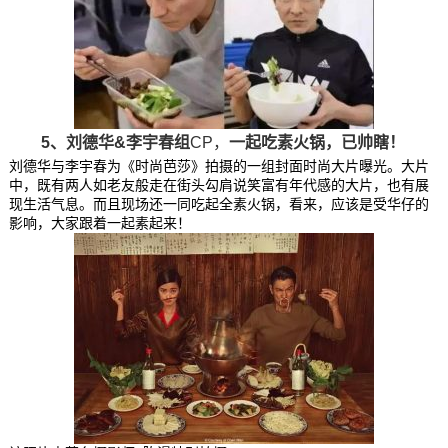
5、刘德华&李宇春组
CP，
一起吃素火锅，已帅瞎！
刘德华与李宇春为《时尚芭莎》拍摄的一组封面时尚大片曝光。大片
中，既有两人如老友般走在街头勾肩说笑富有年代感的大片，也有展
现生活气息。而且现场还一同吃起全素火锅，看来，应该是受华仔的
影响，大家跟着一起素起来！