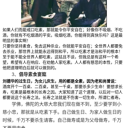
如果人们而能戒口吃素，那就能令你平安自在；好像你不吸烟、不吃
酒，你就有不吃烟酒的平安。吸烟吃酒，你能得到真快乐吗？这是最
明显的事实啊！
只要你坚持素食，免去这种杀业，你就能平安自在；全世界人都要免
去杀业，那世界上就能永远得到和平，所以吃素才是治和平的根本！
至于能不能全世界人都吃素，这姑且不谈，但我总是有这样一个希
望，希望有人在响应、在劝勉人家吃素。人人都有慈悲的本性，只要
他把道理明白后就可以做到的。
3、
倡导素食宴筵
刘德华的过生日，为女儿庆生，用的都是全素，因为老和尚曾说：
酒席开个一百桌、二百桌，甚至一千桌，那要杀多少生命！要想求长
寿，吃素是最根本的长寿之因。大家知道了这个道理，以后对一切人
都要说这个长寿之法。长寿之法就是不伤害一切生命，所谓仁者寿。
学佛，佛陀的大慈大悲我们现在做不到，至少要学到小
慈小悲，那就是从吃素下手。自己做生日、为家人做生日的
时候，千万不要杀生请客。自己做寿或是为父母做寿，千万