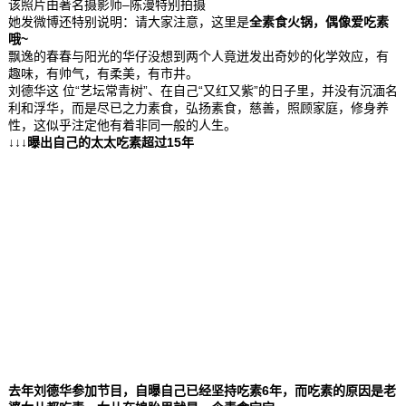
该照片由著名摄影师–陈漫特别拍摄
她发微博还特别说明：请大家注意，这里是
全素食火锅，偶像爱吃素
哦~
飘逸的春春与阳光的华仔没想到两个人竟迸发出奇妙的化学效应，有
趣味，有帅气，有柔美，有市井。
刘德华这 位“艺坛常青树”、在自己“又红又紫”的日子里，并没有沉湎名
利和浮华，而是尽已之力素食，弘扬素食，慈善，照顾家庭，修身养
性，这似乎注定他有着非同一般的人生。
↓↓↓曝出自己的太太吃素超过15年
去年刘德华参加节目，自曝自己已经坚持吃素6年，而吃素的原因是老