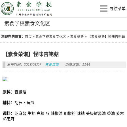
导航菜单
素食学校素食文化区
您现在的位置：
首页
>
素食学校素食文化区
>
素食菜谱
>
【素食菜谱】怪味杏鲍菇
【素食菜谱】怪味杏鲍菇
发布时间：2018/03/07
素食菜谱
浏览次数：1144
原料：
杏鲍菇
辅料：
胡萝卜黄瓜
调料：
芝麻酱 生抽 白糖 醋 辣椒油 胡椒粉 味精 美极鲜酱油 香油 姜末
熟芝麻