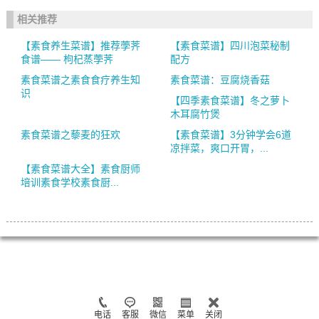
相关推荐
【素食养生菜谱】推荐荸荠
【素食菜谱】四川泡菜秘制
食谱—— 枸杞蒸荸荠
配方
素食菜谱之素食食疗养生知
素食菜谱：豆腐烧香菇
识
【四季素食菜谱】冬之萝卜
木耳腐竹煲
素食菜谱之藜麦的狂欢
【素食菜谱】3分钟学会6道
凉拌菜，爽口开胃，...
【素食菜谱大全】素食厨师
培训素食学校素食厨...
电话
客服
微信
菜单
关闭