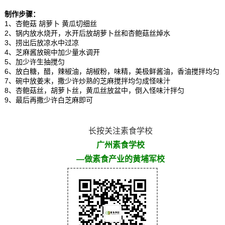
制作步骤：
1、杏鲍菇 胡萝卜 黄瓜切细丝
2、锅内放水烧开，水开后放胡萝卜丝和杏鲍菇丝焯水
3、捞出后放凉水中过凉
4、芝麻酱放碗中加少量水调开
5、加少许生抽搅匀
6、放白糖，醋，辣椒油，胡椒粉，味精，美极鲜酱油，香油搅拌均匀
7、碗中放姜末，撒少许炒熟的芝麻搅拌均匀成怪味汁
8、杏鲍菇丝，胡萝卜丝，黄瓜丝放盆中，倒入怪味汁拌匀
9、最后再撒少许白芝麻即可
长按关注素食学校
广州素食学校
—做素食产业的黄埔军校