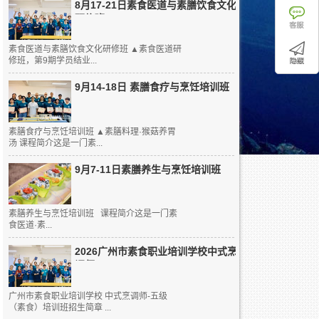
8月17-21日素食医道与素膳饮食文化
研修班
素食医道与素膳饮食文化研修班 ▲素食医道研
修班，第9期学员结业...
9月14-18日 素膳食疗与烹饪培训班
素膳食疗与烹饪培训班 ▲素膳料理·猴菇养胃
汤 课程简介这是一门素...
9月7-11日素膳养生与烹饪培训班
素膳养生与烹饪培训班 课程简介这是一门素
食医道·素...
2026广州市素食职业培训学校中式烹
调师...
广州市素食职业培训学校 中式烹调师-五级
（素食）培训班招生简章 ...