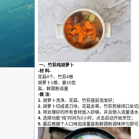
一、竹荪炖胡萝卜
-材 料-
花菇4个、竹荪4根
胡萝卜1根、姜10克
盐、鲜蔬粉适量
-做 法-
1.
胡萝卜洗净，花菇、竹荪提前泡发好；
2.
胡萝卜切成滚刀块，花菇去蒂，竹荪剪掉闭口处切
3.
将处理好的所有食材放入砂锅，并且倒入适量清水
4.
选择功能“炖”时间为2小时，点击启动开始烹饪；
5.
最后根据个人口味加适量盐和鲜蔬粉调味拌匀即可