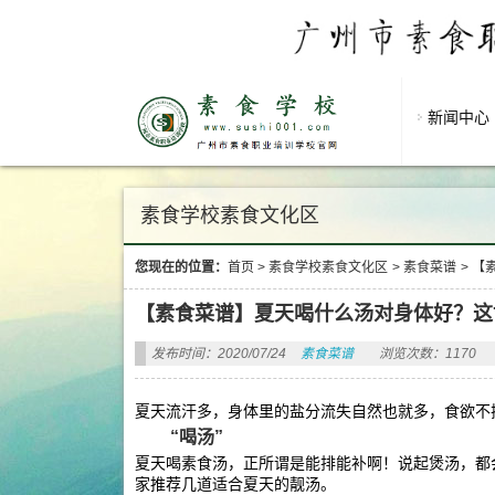
新闻中心
素食学校素食文化区
您现在的位置：
首页
>
素食学校素食文化区
>
素食菜谱
>
【
【素食菜谱】夏天喝什么汤对身体好？这
发布时间：2020/07/24
素食菜谱
浏览次数：1170
夏天流汗多，身体里的盐分流失自然也就多，食欲不
“喝汤”
夏天喝素食汤，正所谓是能排能补啊！说起煲汤，都
家推荐几道适合夏天的靓汤。