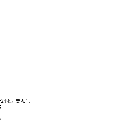
成小段，姜切片；
；
。