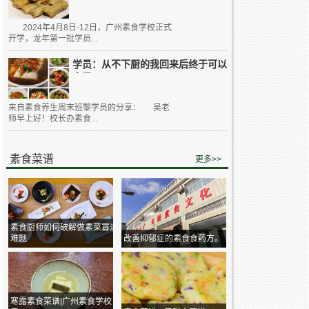
2024年4月8日-12日，广州素食学校正式
开学，龙年第一批学员...
学员：从不下厨的我回来后终于可以
大展...
来自素食养生周末班黎学员的分享： 吴老
师早上好！校长办素食...
素食菜谱
更多>>
素食厨师如何破解做素菜寡淡
难题
改善抑郁症的素食食药方。
寒露素食菜谱|广州素食学校