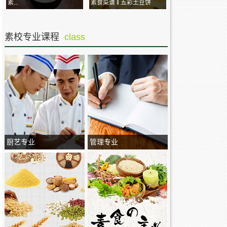
素...
素食菜谱 ‖ 五彩土豆饼
素校专业课程
class
厨艺专业
管理专业