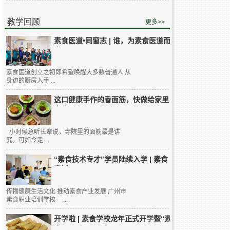
教学回顾
更多>>
素食医道•同窗志 | 谁，为素食医道而
来...
素食医道创立之初即希望唤醒大多数普通人 从
身边的厨房入手 ...
这口健康手作的香面筋，快做给家里
人吃...
小时候总听长辈说，寺院里的面筋最是讲
究。可如今走...
“素食技术专才”学员陆续入学 | 素食
烹饪...
传播健康生活文化 推动素食产业发展 广州市
素食职业培训学校 —...
开学啦 | 素食学校龙年正式开学暨“素
食...