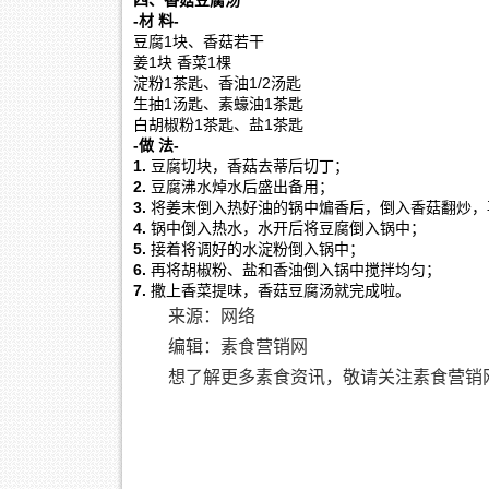
四、香菇豆腐汤
-材 料-
豆腐1块、香菇若干
姜1块 香菜1棵
淀粉1茶匙、香油1/2汤匙
生抽1汤匙、素蠔油1茶匙
白胡椒粉1茶匙、盐1茶匙
-做 法-
1.
豆腐切块，香菇去蒂后切丁；
2.
豆腐沸水焯水后盛出备用；
3.
将姜末倒入热好油的锅中煸香后，倒入香菇翻炒，
4.
锅中倒入热水，水开后将豆腐倒入锅中；
5.
接着将调好的水淀粉倒入锅中；
6.
再将胡椒粉、盐和香油倒入锅中搅拌均匀；
7.
撒上香菜提味，香菇豆腐汤就完成啦。
来源：网络
编辑：素食营销网
想了解更多素食资讯，敬请关注素食营销