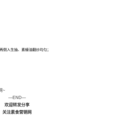
再倒入生抽、素蠔油翻炒均匀；
网~
—END—
欢迎转发分享
关注素食营销网