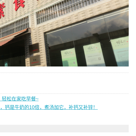
，轻松在家吃早餐~
”，钙是牛奶的10倍，煮汤加它，补钙又补锌！