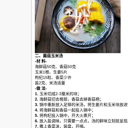
二、菌菇玉米汤
-材 料-
海鲜菇50克、香菇50克
玉米1根、生姜5片
枸杞15粒、香菜少许
盐2克、米汤适量
-做 法-
1.
玉米切成2-3厘米的块；
2.
海鲜菇切去根部，香菇去掉香菇柄；
3.
锅中重新放入足够的米汤，将生姜片和玉米块放进
4.
将海鲜菇和香菇一起投入锅中；
5.
将枸杞投入锅中，开大火煮开；
6.
放入盐调味，只需要一点点，汤的鲜味立刻就呈现
7.
撒上香菜沫，装盘，开喝。