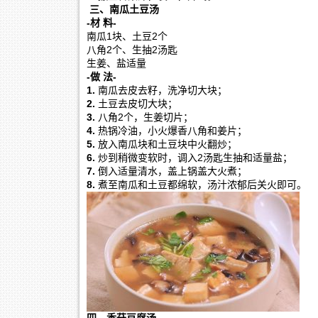
三、南瓜土豆汤
-材 料-
南瓜1块、土豆2个
八角2个、生抽2汤匙
生姜、盐适量
-做 法-
1.
南瓜去皮去籽，洗净切大块；
2.
土豆去皮切大块；
3.
八角2个，生姜切片；
4.
热锅冷油，小火爆香八角和姜片；
5.
放入南瓜块和土豆块中火翻炒；
6.
炒到稍微变软时，调入2汤匙生抽和适量盐；
7.
倒入适量清水，盖上锅盖大火煮；
8.
煮至南瓜和土豆都绵软，汤汁浓郁后关火即可。