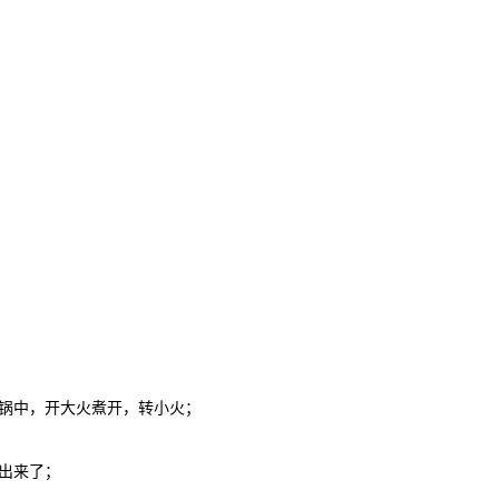
锅中，开大火煮开，转小火；
出来了；