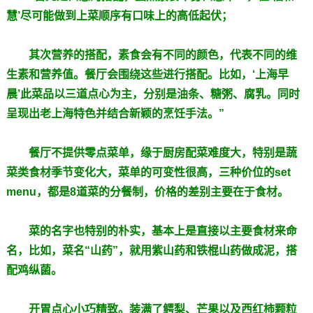
慧’尽可能做到上菜顺序有口味上的高低起伏；
其次营养的搭配，素食会有不同的颜色，代表不同的维
生素和营养值。餐厅会围绕这些进行搭配。比如，‘上海早
晨’此菜品以三道点心为主，分别是油条、糖粥、腐乳。同时
呈现出老上海特色并结合新颖的烹饪手法。”
餐厅不提供零点菜单，缘于厨房配菜难度大，特别是蔬
菜类食材季节变化大，菜单的可变性很高，三种价位的set
menu，都是8道菜的分餐制，价格的差别主要在于食材。
菜的名字也特别的朴实，基本上是直接以主要食材来命
名，比如，菜名“山药”，就用紫山药和铁棍山药做成泥，搭
配鸡纵菌。
开胃点心小巧精致。装满了鳄梨、芒果以及西红柿颗粒