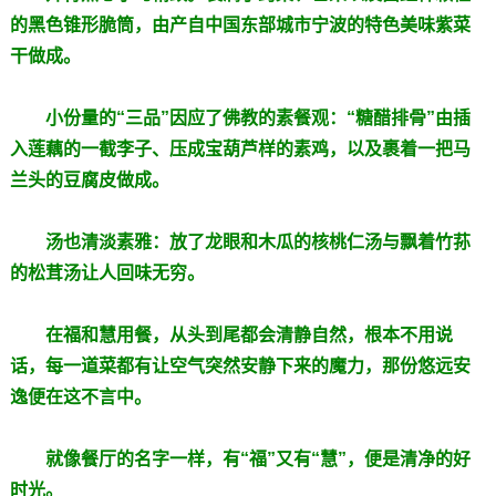
的黑色锥形脆筒，由产自中国东部城市宁波的特色美味紫菜
干做成。
小份量的“三品”因应了佛教的素餐观：“糖醋排骨”由插
入莲藕的一截李子、压成宝葫芦样的素鸡，以及裹着一把马
兰头的豆腐皮做成。
汤也清淡素雅：放了龙眼和木瓜的核桃仁汤与飘着竹荪
的松茸汤让人回味无穷。
在福和慧用餐，从头到尾都会清静自然，根本不用说
话，每一道菜都有让空气突然安静下来的魔力，那份悠远安
逸便在这不言中。
就像餐厅的名字一样，有“福”又有“慧”，便是清净的好
时光。