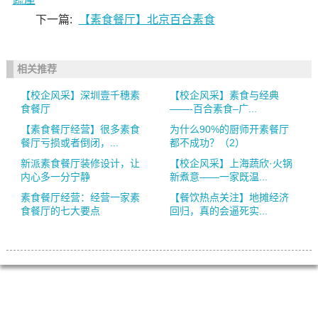
下一篇:
【素食餐厅】北京百合素食
相关推荐
【校企风采】深圳壹千穗素
【校企风采】素食与经典
食餐厅
——-百合素食–广...
【素食餐厅经营】很多素食
为什么90%的厨师开素餐厅
餐厅亏损或者倒闭，...
都不成功？（2）
新派素食餐厅装修设计，让
【校企风采】上海蔬欣·火锅
内心多一分宁静
新煮意——一家既温...
素食餐厅经营：经营一家素
【餐饮热点关注】地摊经济
食餐厅的七大要点
回归，真的会逼死实...