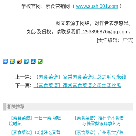
学校官网：素食营销网（
www.sushi001.com
）
图文来源于网络，对作者表示感恩。
如涉及侵权，请联系我们1253896876@qq.com。
[责任编辑：广洁]
上一篇:
【素食菜谱】家常素食菜谱汇总之毛豆米线
下一篇:
【素食菜谱】家常素食菜谱之粉丝蒸丝瓜
相关推荐
【素食菜谱】一日一素·咖喱
【素食菜谱】推荐荸荠食谱
烩时蔬
—— 冰糖雪梨银耳荸荠汤
【素食菜谱】10道好吃又营
【素食菜谱】广州素食学校