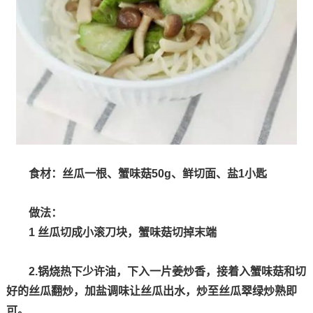
食材：丝瓜一根、蟹味菇50g、鲜切面、盐1小匙
做法：
1 丝瓜切成小滚刀块，蟹味菇切掉末端
2.锅烧热下少许油，下入一片姜炒香，接着入蟹味菇和切
好的丝瓜翻炒，加盐调味让丝瓜出水，炒至丝瓜翠绿炒熟即
可。