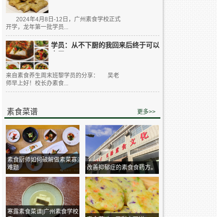
2024年4月8日-12日，广州素食学校正式
开学，龙年第一批学员...
学员：从不下厨的我回来后终于可以
大展...
来自素食养生周末班黎学员的分享： 吴老
师早上好！校长办素食...
素食菜谱
更多>>
素食厨师如何破解做素菜寡淡
难题
改善抑郁症的素食食药方。
寒露素食菜谱|广州素食学校