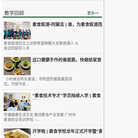
教学回顾
更多>>
素食医道•同窗志 | 谁，为素食医道而
来...
素食医道创立之初即希望唤醒大多数普通人 从
身边的厨房入手 ...
这口健康手作的香面筋，快做给家里
人吃...
小时候总听长辈说，寺院里的面筋最是讲
究。可如今走...
“素食技术专才”学员陆续入学 | 素食
烹饪...
传播健康生活文化 推动素食产业发展 广州市
素食职业培训学校 —...
开学啦 | 素食学校龙年正式开学暨“素
食...