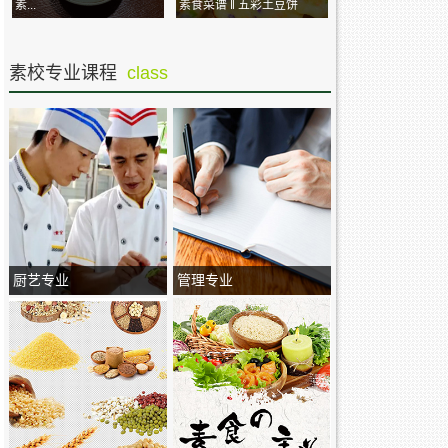
素...
素食菜谱 ‖ 五彩土豆饼
素校专业课程
class
厨艺专业
管理专业