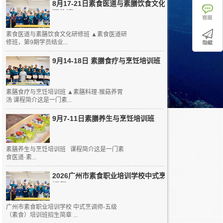
8月17-21日素食医道与素膳饮食文化
研修班
素食医道与素膳饮食文化研修班 ▲素食医道研
修班，第9期学员结业...
9月14-18日 素膳食疗与烹饪培训班
素膳食疗与烹饪培训班 ▲素膳料理·猴菇养胃
汤 课程简介这是一门素...
9月7-11日素膳养生与烹饪培训班
素膳养生与烹饪培训班 课程简介这是一门素
食医道·素...
2026广州市素食职业培训学校中式烹
调师...
广州市素食职业培训学校 中式烹调师-五级
（素食）培训班招生简章 ...