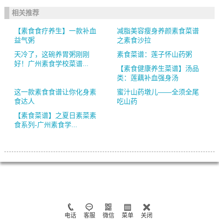
相关推荐
【素食食疗养生】一款补血
减脂美容瘦身养颜素食菜谱
益气粥
之素食沙拉
天冷了，这碗养胃粥刚刚
素食菜谱：莲子怀山药粥
好！广州素食学校菜谱...
【素食健康养生菜谱】汤品
类：莲藕补血强身汤
这一款素食食谱让你化身素
蜜汁山药墩儿——全须全尾
食达人
吃山药
【素食菜谱】之夏日素菜素
食系列-广州素食学...
电话
客服
微信
菜单
关闭