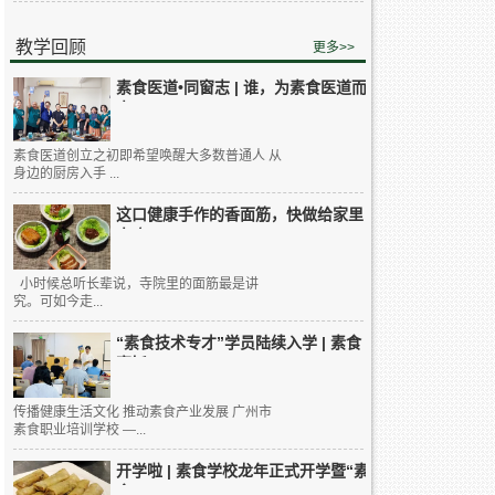
教学回顾
更多>>
素食医道•同窗志 | 谁，为素食医道而
来...
素食医道创立之初即希望唤醒大多数普通人 从
身边的厨房入手 ...
这口健康手作的香面筋，快做给家里
人吃...
小时候总听长辈说，寺院里的面筋最是讲
究。可如今走...
“素食技术专才”学员陆续入学 | 素食
烹饪...
传播健康生活文化 推动素食产业发展 广州市
素食职业培训学校 —...
开学啦 | 素食学校龙年正式开学暨“素
食...