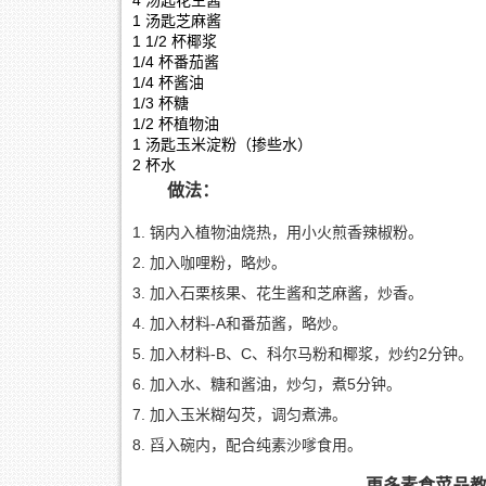
4 汤匙花生酱
1 汤匙芝麻酱
1 1/2 杯椰浆
1/4 杯番茄酱
1/4 杯酱油
1/3 杯糖
1/2 杯植物油
1 汤匙玉米淀粉（掺些水）
2 杯水
做法：
锅内入植物油烧热，用小火煎香辣椒粉。
加入咖哩粉，略炒。
加入石栗核果、花生酱和芝麻酱，炒香。
加入材料-A和番茄酱，略炒。
加入材料-B、C、科尔马粉和椰浆，炒约2分钟。
加入水、糖和酱油，炒匀，煮5分钟。
加入玉米糊勾芡，调匀煮沸。
舀入碗内，配合纯素沙嗲食用。
更多素食菜品