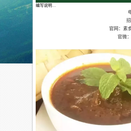
编写说明…
电
招
官网：素
官微：素