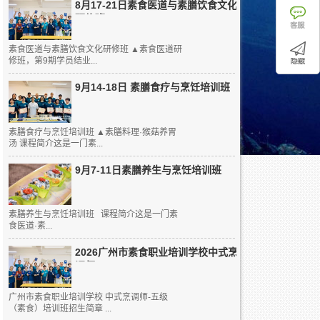
8月17-21日素食医道与素膳饮食文化
研修班
素食医道与素膳饮食文化研修班 ▲素食医道研
修班，第9期学员结业...
9月14-18日 素膳食疗与烹饪培训班
素膳食疗与烹饪培训班 ▲素膳料理·猴菇养胃
汤 课程简介这是一门素...
9月7-11日素膳养生与烹饪培训班
素膳养生与烹饪培训班 课程简介这是一门素
食医道·素...
2026广州市素食职业培训学校中式烹
调师...
广州市素食职业培训学校 中式烹调师-五级
（素食）培训班招生简章 ...