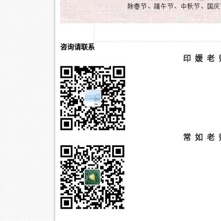
咨询请联系
印 媛 老 
常 如 老 