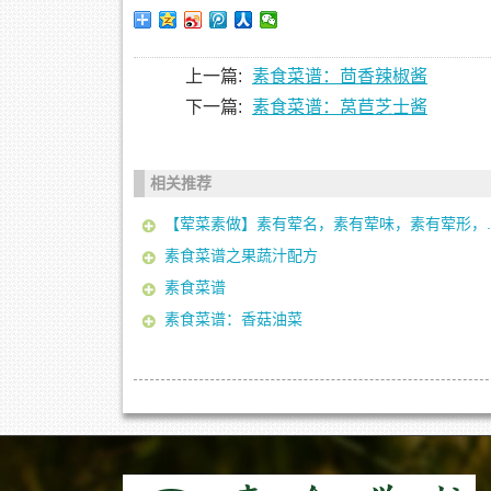
上一篇:
素食菜谱：茴香辣椒酱
下一篇:
素食菜谱：莴苣芝士酱
相关推荐
【荤菜素做】素有荤名，素有荤味，素有荤形，..
素食菜谱之果蔬汁配方
素食菜谱
素食菜谱：香菇油菜