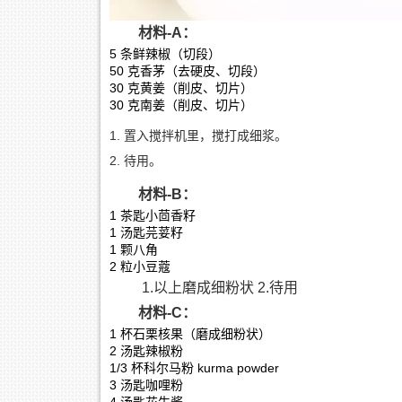
材料-A：
5 条鲜辣椒（切段）
50 克香茅（去硬皮、切段）
30 克黄姜（削皮、切片）
30 克南姜（削皮、切片）
置入搅拌机里，搅打成细浆。
待用。
材料-B：
1 茶匙小茴香籽
1 汤匙芫荽籽
1 颗八角
2 粒小豆蔻
1.以上磨成细粉状 2.待用
材料-C：
1 杯石栗核果（磨成细粉状）
2 汤匙辣椒粉
1/3 杯科尔马粉 kurma powder
3 汤匙咖哩粉