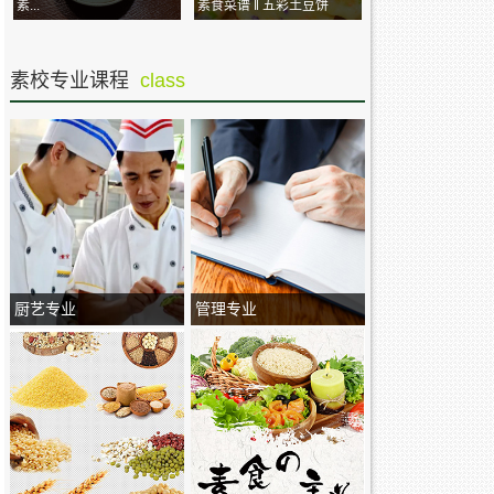
素...
素食菜谱 ‖ 五彩土豆饼
素校专业课程
class
厨艺专业
管理专业