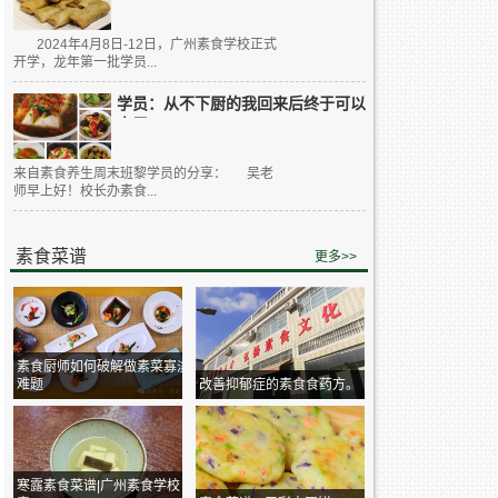
2024年4月8日-12日，广州素食学校正式
开学，龙年第一批学员...
学员：从不下厨的我回来后终于可以
大展...
来自素食养生周末班黎学员的分享： 吴老
师早上好！校长办素食...
素食菜谱
更多>>
素食厨师如何破解做素菜寡淡
难题
改善抑郁症的素食食药方。
寒露素食菜谱|广州素食学校