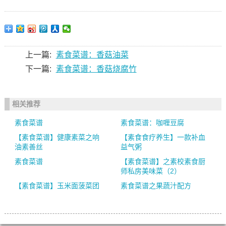
上一篇:
素食菜谱：香菇油菜
下一篇:
素食菜谱：香菇烧腐竹
相关推荐
素食菜谱
素食菜谱：咖喱豆腐
【素食菜谱】健康素菜之响
【素食食疗养生】一款补血
油素善丝
益气粥
素食菜谱
【素食菜谱】之素校素食厨
师私房美味菜（2）
【素食菜谱】玉米面菠菜团
素食菜谱之果蔬汁配方