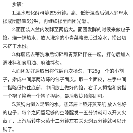
步骤：
1.温水融化酵母静置5分钟。高、低粉混合后倒入酵母水
揉成团静置5分钟，再继续揉至面团光滑 。
2.面团装入盆内发酵至两倍大。面团发酵的时候来做包子
馅。烧一锅热水，放入洗净的小青菜略烫后过凉水，捞出切
末挤干水份。
3.鲜蘑菇去蒂洗净后切碎和青菜碎拌在一起，拌匀后加入
调味料和食用油、麻油拌匀。
4.面团发好后取出排气后再次揉匀，下25g一个的小剂
子，擀成中间厚两边薄的包子面皮。取一个面皮，左手中间
二指略低拖住底部，中间放上做好的馅，右手大拇指和食指
一个褶子挨着一个褶子捏起，最后收拢顶部即可。
5.蒸锅内倒入足够的水，蒸笼屉上垫好蒸笼纸 放入包好
的包子，每个之间留足够的空隙醒发十五分钟就可以开大火
蒸了，上汽后转中火蒸十二分钟左右关火焖五分钟就可以开
锅了。