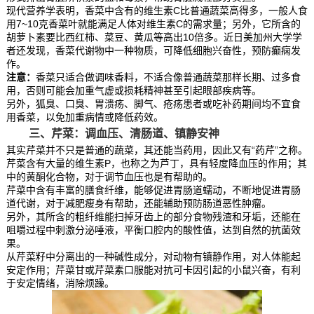
现代营养学表明，香菜中含有的维生素C比普通蔬菜高得多，一般人食
用7~10克香菜叶就能满足人体对维生素C的需求量；另外，它所含的
胡萝卜素要比西红柿、菜豆、黄瓜等高出10倍多。近日美加州大学学
者还发现，香菜代谢物中一种物质，可降低细胞兴奋性，预防癫痫发
作。
注意：
香菜只适合做调味香料，不适合像普通蔬菜那样长期、过多食
用，否则可能会加重气虚或损耗精神甚至引起眼部疾病等。
另外，狐臭、口臭、胃溃疡、脚气、疮疡患者或吃补药期间均不宜食
用香菜，以免加重病情或降低药效。
三、芹菜：调血压、清肠道、镇静安神
其实芹菜并不只是普通的蔬菜，其还能当药用，因此又有“药芹”之称。
芹菜含有大量的维生素P，也称之为芦丁，具有轻度降血压的作用；其
中的黄酮化合物，对于调节血压也是有帮助的。
芹菜中含有丰富的膳食纤维，能够促进胃肠道蠕动，不断地促进胃肠
道代谢，对于减肥瘦身有帮助，还能辅助预防肠道恶性肿瘤。
另外，其所含的粗纤维能扫掉牙齿上的部分食物残渣和牙垢，还能在
咀嚼过程中刺激分泌唾液，平衡口腔内的酸性值，达到自然的抗菌效
果。
从芹菜籽中分离出的一种碱性成分，对动物有镇静作用，对人体能起
安定作用；芹菜甘或芹菜素口服能对抗可卡因引起的小鼠兴奋，有利
于安定情绪，消除烦躁。