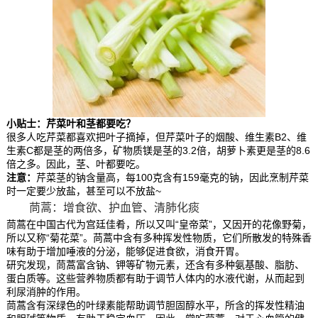
小贴士：芹菜叶和茎都要吃？
很多人吃芹菜都喜欢把叶子摘掉，但芹菜叶子的烟酸、维生素B2、维
生素C都是茎的两倍多，矿物质镁是茎的3.2倍，胡萝卜素更是茎的8.6
倍之多。因此，茎、叶都要吃。
注意：
芹菜茎的钠含量高，每100克含有159毫克的钠，因此烹制芹菜
时一定要少放盐，甚至可以不放盐~
茼蒿：增食欲、护血管、清肺化痰
茼蒿在中国古代为宫廷佳肴，所以又叫“皇帝菜”，又因开的花像野菊，
所以又称“菊花菜”。苘蒿中含有多种挥发性物质，它们所散发的特殊香
味有助于增加唾液的分泌，能够促进食欲，消食开胃。
研究发现，茼蒿富含钠、钾等矿物元素，还含有多种氨基酸、脂肪、
蛋白质等。这些营养物质都有助于调节人体内的水液代谢，从而起到
利尿消肿的作用。
茼蒿含有深绿色的叶绿素能帮助调节胆固醇水平，所含的挥发性精油