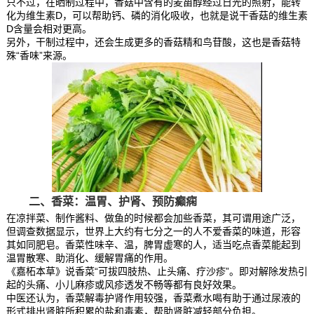
只不过，在晒制过程中，香菇中含有的麦甾醇经过日光的照射，能转
化为维生素D，可以帮助钙、磷的消化吸收，也就是说干香菇的维生素
D含量会相对更高。
另外，干制过程中，还会生成更多的香菇精和鸟苷酸，这也是香菇特
殊“香味”来源。
二、香菜：温胃、护肾、预防癫痫
在凉拌菜、制作酱料、做鱼的时候都会加些香菜，其可谓用途广泛，
但调查数据显示，世界上大约有七分之一的人不爱香菜的味道，形容
其如同肥皂。香菜性味辛、温，脾胃虚寒的人，适当吃点香菜能起到
温胃散寒、助消化、缓解胃痛的作用。
《嘉柘本草》说香菜“可拔四肢热、止头痛、疗沙疹”。即对解除发热引
起的头痛、小儿麻疹或风疹透发不畅等都有良好效果。
中医还认为，香菜解毒护肾作用较强，香菜煮水喝有助于通过尿液的
形式排出肾脏所积累的盐和毒素，帮助肾脏减轻部分负担。