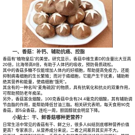
一、香菇：补钙、辅助抗癌、控脂
香菇有“植物皇后”的美誉。研究显示，香菇中维生素D的含量比大豆高
20倍，比海带高8倍，有助于人体钙的吸收，预防骨质疏松。
其中的香菇多糖不仅能增加人体内的好细胞，帮助提高免疫力，还能
抑制病毒细胞的生长繁殖；而对于癌细胞，它能产生干扰素，辅助断
绝其营养和能量，使癌细胞“饿死”。
其含有的一种名叫“麦角硫因”的物质，具有抗氧化和抗炎的双重作用，
可帮助预防老年痴呆。
另外，香菇富含烟酸，100克香菇中含有24.4毫克的烟酸，其有辅助调
节血脂的作用，能帮助降低甘油三脂。相关研究表明，每天食用90克
香菇，即5朵香菇，连吃一周，胆固醇就会明显下降。
小贴士：干、鲜香菇哪种更营养？
日常生活中常见的香菇有干、鲜之分，很多人纠结到底哪种营养价值
更高？专家表示，从营养成分来说，二者之间差异其实并不大。