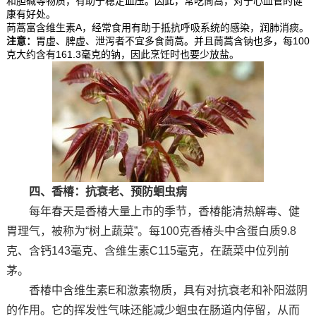
和胆碱等物质，有助于稳定血压。因此，常吃茼蒿，对于心血管的健
康有好处。
苘蒿富含维生素A，经常食用有助于抵抗呼吸系统的感染，润肺消痰。
注意：
胃虚、脾虚、泄泻者不宜多食茼蒿。并且茼蒿含钠也多，每100
克大约含有161.3毫克的钠，因此烹饪时也要少放盐。
四、香椿：抗衰老、预防蛔虫病
每年春天是香椿大量上市的季节，香椿能清热解毒、健
胃理气，被称为“树上蔬菜”。每100克香椿头中含蛋白质9.8
克、含钙143毫克、含维生素C115毫克，在蔬菜中位列前
茅。
香椿中含维生素E和激素物质，具有对抗衰老和补阳滋阴
的作用。它的挥发性气味还能减少蛔虫在肠道内停留，从而