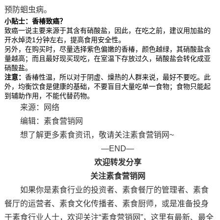
预防蛔虫病。
小贴士：香椿致癌？
致癌一说主要来源于其含有硝酸盐，因此，在吃之前，建议用加盐的
开水焯烫1分钟左右，提高食用安全性。
另外，在购买时，尽量选择紫色偏嫩的香椿，颜色越绿，其硝酸盐含
量越高；而且最好现买现吃，在室温下存放过久，硝酸盐会转化成亚
硝酸盐。
注意：
香椿性温，所以对于阴虚、燥热的人群来说，最好不要吃。此
外，均衡饮食是健康的基础，不要盲目大量吃单一食物；食物只能起
到辅助作用，不能代替药物。
来源：网络
编辑：素食营销网
想了解更多素食资讯，敬请关注素食营销网~
—END—
欢迎转发分享
关注素食营销网
如果你是素食行业的投资者、素食餐厅的管理者、素食
餐厅的运营者、素食文化传播者、素食厨师，或是准备投身
于素食行业人士，欢迎关注“素食营销网”，这里有最新、最全