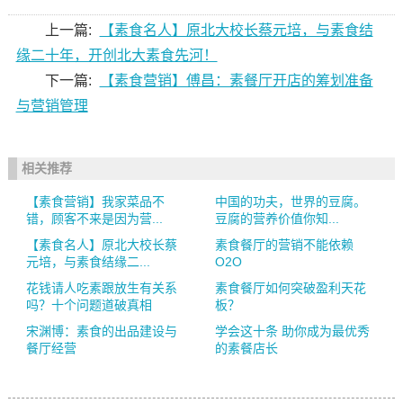
上一篇:
【素食名人】原北大校长蔡元培，与素食结
缘二十年，开创北大素食先河！
下一篇:
【素食营销】傅昌：素餐厅开店的筹划准备
与营销管理
相关推荐
【素食营销】我家菜品不
中国的功夫，世界的豆腐。
错，顾客不来是因为营...
豆腐的营养价值你知...
【素食名人】原北大校长蔡
素食餐厅的营销不能依赖
元培，与素食结缘二...
O2O
花钱请人吃素跟放生有关系
素食餐厅如何突破盈利天花
吗？十个问题道破真相
板？
宋渊博：素食的出品建设与
学会这十条 助你成为最优秀
餐厅经营
的素餐店长