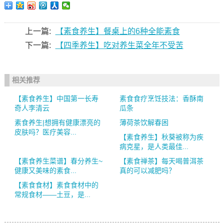
上一篇:
【素食养生】餐桌上的6种全能素食
下一篇:
【四季养生】吃对养生菜全年不受苦
相关推荐
【素食养生】中国第一长寿
素食食疗烹饪技法：香酥南
奇人李清云
瓜条
素食养生|想拥有健康漂亮的
薄荷茶饮解春困
皮肤吗？医疗美容...
【素食养生】秋葵被称为疾
病克星，是人类最佳...
【素食养生菜谱】春分养生~
【素食禅茶】每天喝普洱茶
健康又美味的素食...
真的可以减肥吗？
【素食食材】素食食材中的
常规食材——土豆，是...