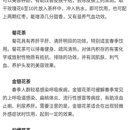
可以美容养颜，有助改善皮肤干枯，去除皮肤上的黑斑。取
干玫瑰花6至10片放入茶杯中，冲入热水，即可饮用，也可配
上两颗红枣，能增添几分甜香，又有滋养气血功效。
菊花茶
菊花具有养肝平肝、清肝明目的功效，特别适宜春季饮
用。菊花茶可以排毒健身、疏风清热，对体内积存的有害化
学或放射性物质有抵抗、排除的功效，并有润肌肤、利气
血、养护头发的美容效果。
金银花茶
春季人群较易感染呼吸疾病，金银花茶可缓解春季常见
的上呼吸道感染、扁桃体炎、流行性感冒等病症，有助凉血
止痢、利尿养肝。需要注意的是，金银花茶适合在出现轻微
外感症状时饮用，起到一定的效果。