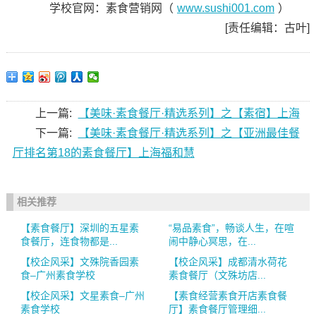
学校官网：素食营销网（
www.sushi001.com
）
[责任编辑：古叶]
上一篇:
【美味·素食餐厅·精选系列】之【素宿】上海
下一篇:
【美味·素食餐厅·精选系列】之【亚洲最佳餐
厅排名第18的素食餐厅】上海福和慧
相关推荐
【素食餐厅】深圳的五星素
“易品素食”，畅谈人生，在喧
食餐厅，连食物都是...
闹中静心冥思，在...
【校企风采】文殊院香园素
【校企风采】成都清水荷花
食–广州素食学校
素食餐厅（文殊坊店...
【校企风采】文星素食–广州
【素食经营素食开店素食餐
素食学校
厅】素食餐厅管理细...