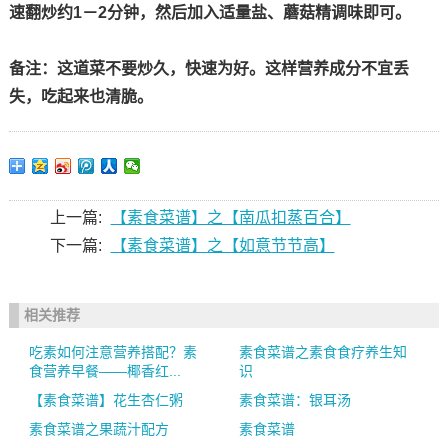
速翻炒约1－2分钟，然后加入适量盐、蘑菇精调味即可。
备注：这道菜不要炒久，快速为好。这样营养成分不宜丢
失，吃起来也清脆。
上一篇:
【素食菜谱】之【南瓜扣蒸百合】
下一篇:
【素食菜谱】之【如意节节高】
相关推荐
吃素如何注意营养搭配？素
素食菜谱之素食食疗养生知
食营养早餐——椰香红...
识
【素食菜谱】花生杏仁粥
素食菜谱：银耳汤
素食菜谱之果蔬汁配方
素食菜谱