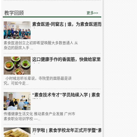
教学回顾
更多>>
素食医道•同窗志 | 谁，为素食医道而
来...
素食医道创立之初即希望唤醒大多数普通人 从
身边的厨房入手 ...
这口健康手作的香面筋，快做给家里
人吃...
小时候总听长辈说，寺院里的面筋最是讲
究。可如今走...
“素食技术专才”学员陆续入学 | 素食
烹饪...
传播健康生活文化 推动素食产业发展 广州市
素食职业培训学校 —...
开学啦 | 素食学校龙年正式开学暨“素
食...