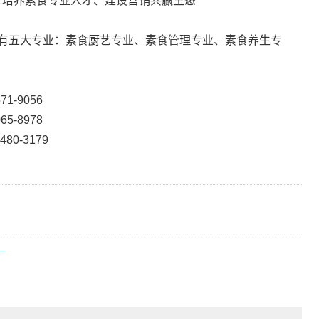
、培养素食专业人才、建设营销共赢生态”
现有五大专业：素食厨艺专业、素食管理专业、素食养生专
1-9056
5-8978
0-3179
）