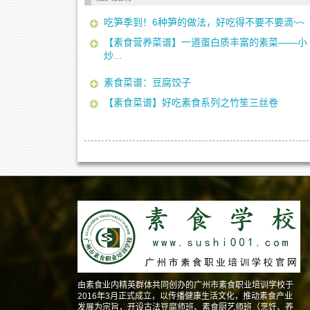
吃笋季到！6种笋的做法，好吃得不要不要滴~~
【素食营养菜谱】一道蛋白质丰富的素菜——小
炒...
素食菜谱：豆腐饺子
【素食菜谱】好吃素食系列之竹笙三丝卷
由素食业内精英群体共同创办的广州市素食职业培训学校于
2016年3月正式成立，以传播健康生活文化，推动素食产业
发展为宗旨，开设古法豆腐师班、素食厨艺师班（烹饪、养