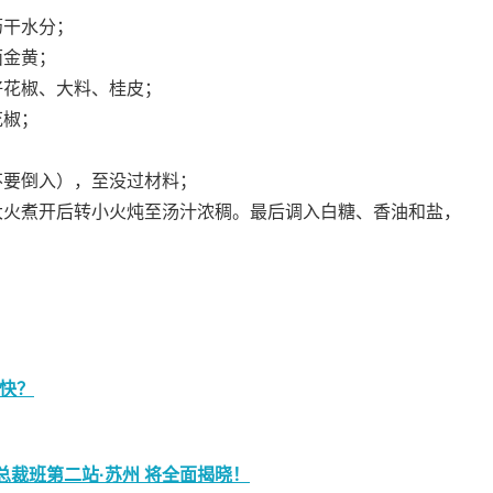
沥干水分；
面金黄；
好花椒、大料、桂皮；
花椒；
不要倒入），至没过材料；
大火煮开后转小火炖至汤汁浓稠。最后调入白糖、香油和盐，
快？
总裁班第二站·苏州 将全面揭晓！