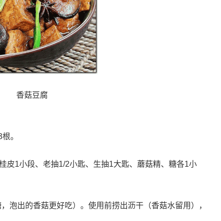
香菇豆腐
3根。
桂皮1小段、老抽1/2小匙、生抽1大匙、蘑菇精、糖各1小
糖，泡出的香菇更好吃）。使用前捞出沥干（香菇水留用），