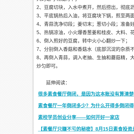
2、豆腐切块，入水中煮开，然后捞出，彻底
3、平底锅热后入油，将豆腐块下锅，煎至两
4、青蒜洗净切段；姜切末；葱切小段；准备
5、热锅凉油，小火爆香葱姜和桂皮、大料、
6、倒入煎好的豆腐，转中火小心翻炒一下；
7、分别倒入香菇和香菇水（底部沉淀的杂质
8、再倒入青蒜，调入老抽、生抽和蘑菇精，
炒匀即可。
延伸阅读：
很多素食餐厅倒闭，是因为这本账没有算清楚
素食餐厅一年倒闭多少？为什么开得多倒闭得
素校学员创业分享——如何开好一家店
【素餐厅只赚不亏的秘密】8月15日素食投资