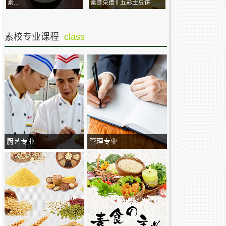
素...
素食菜谱 ‖ 五彩土豆饼
素校专业课程
class
厨艺专业
管理专业