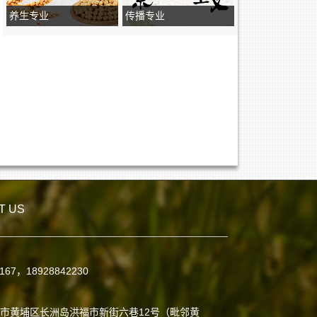
养生专业
传播专业
T US
7167，18928842230
：
市黄埔区长洲岛洪福市新街六巷12号（毗邻黄