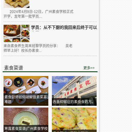
2024年4月8日-12日，广州素食学校正式
开学，龙年第一批学员...
学员：从不下厨的我回来后终于可以
大展...
来自素食养生周末班黎学员的分享： 吴老
师早上好！校长办素食...
素食菜谱
更多>>
素食厨师如何破解做素菜寡淡
难题
改善抑郁症的素食食药方。
寒露素食菜谱|广州素食学校