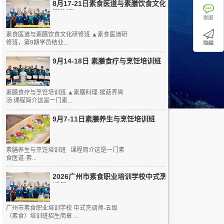
8月17-21日素食医道与素膳饮食文化
研修班
素食医道与素膳饮食文化研修班 ▲素食医道研
修班，第9期学员结业...
9月14-18日 素膳食疗与烹饪培训班
素膳食疗与烹饪培训班 ▲素膳料理·猴菇养胃
汤 课程简介这是一门素...
9月7-11日素膳养生与烹饪培训班
素膳养生与烹饪培训班 课程简介这是一门素
食医道·素...
2026广州市素食职业培训学校中式烹
调师...
广州市素食职业培训学校 中式烹调师-五级
（素食）培训班招生简章 ...