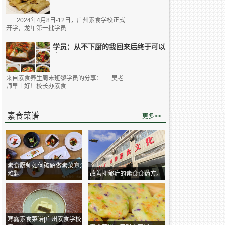
2024年4月8日-12日，广州素食学校正式
开学，龙年第一批学员...
学员：从不下厨的我回来后终于可以
大展...
来自素食养生周末班黎学员的分享： 吴老
师早上好！校长办素食...
素食菜谱
更多>>
素食厨师如何破解做素菜寡淡
难题
改善抑郁症的素食食药方。
寒露素食菜谱|广州素食学校