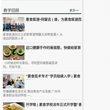
教学回顾
更多>>
素食医道•同窗志 | 谁，为素食医道而
来...
素食医道创立之初即希望唤醒大多数普通人 从
身边的厨房入手 ...
这口健康手作的香面筋，快做给家里
人吃...
小时候总听长辈说，寺院里的面筋最是讲
究。可如今走...
“素食技术专才”学员陆续入学 | 素食
烹饪...
传播健康生活文化 推动素食产业发展 广州市
素食职业培训学校 —...
开学啦 | 素食学校龙年正式开学暨“素
食...