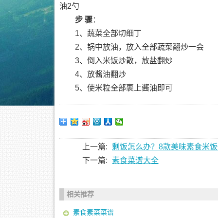
油2勺
步 骤
：
1、蔬菜全部切细丁
2、锅中放油，放入全部蔬菜翻炒一会
3、倒入米饭炒散，放盐翻炒
4、放酱油翻炒
5、使米粒全部裹上酱油即可
上一篇:
剩饭怎么办？8款美味素食米饭
下一篇:
素食菜谱大全
相关推荐
素食素菜菜谱