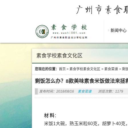
新闻中心
素食学校素食文化区
您现在的位置：
首页
>
素食学校素食文化区
>
素食菜谱
>
剩
剩饭怎么办？8款美味素食米饭做法来拯
发布时间：2018/08/16
素食菜谱
浏览次数：1179
材 料
：
米饭1大碗，熟玉米粒60克，胡萝卜40克