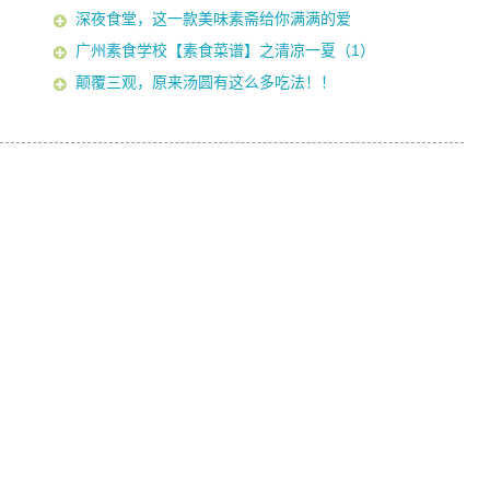
深夜食堂，这一款美味素斋给你满满的爱
广州素食学校【素食菜谱】之清凉一夏（1）
颠覆三观，原来汤圆有这么多吃法！！