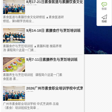
8月17-21日素食医道与素膳饮食文化
研修班
素食医道与素膳饮食文化研修班 ▲素食医道研
修班，第9期学员结业...
9月14-18日 素膳食疗与烹饪培训班
素膳食疗与烹饪培训班 ▲素膳料理·猴菇养胃
汤 课程简介这是一门素...
9月7-11日素膳养生与烹饪培训班
素膳养生与烹饪培训班 课程简介这是一门素
食医道·素...
2026广州市素食职业培训学校中式烹
调师...
广州市素食职业培训学校 中式烹调师-五级
（素食）培训班招生简章 ...