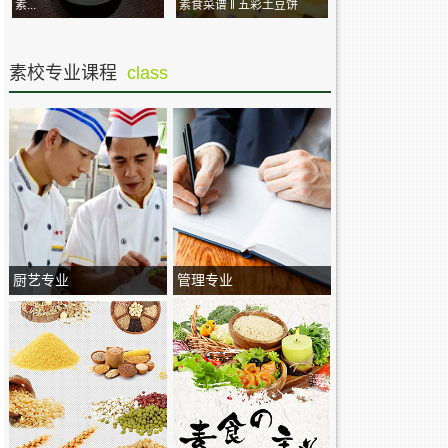
素...
素食菜谱 ‖ 五彩土豆饼
素校专业课程
class
厨艺专业
管理专业