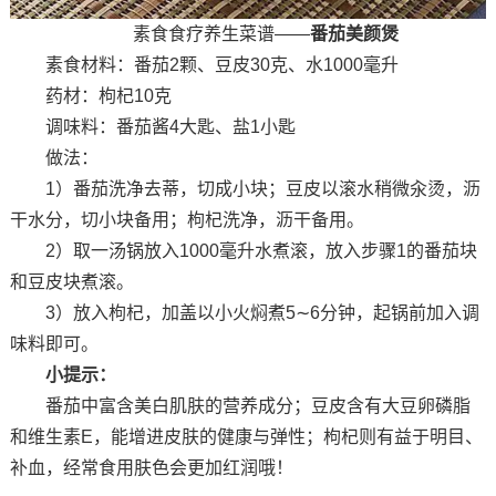
素食食疗养生菜谱——
番茄美颜煲
素食材料：番茄2颗、豆皮30克、水1000毫升
药材：枸杞10克
调味料：番茄酱4大匙、盐1小匙
做法：
1）番茄洗净去蒂，切成小块；豆皮以滚水稍微汆烫，沥
干水分，切小块备用；枸杞洗净，沥干备用。
2）取一汤锅放入1000毫升水煮滚，放入步骤1的番茄块
和豆皮块煮滚。
3）放入枸杞，加盖以小火焖煮5∼6分钟，起锅前加入调
味料即可。
小提示：
番茄中富含美白肌肤的营养成分；豆皮含有大豆卵磷脂
和维生素E，能增进皮肤的健康与弹性；枸杞则有益于明目、
补血，经常食用肤色会更加红润哦！