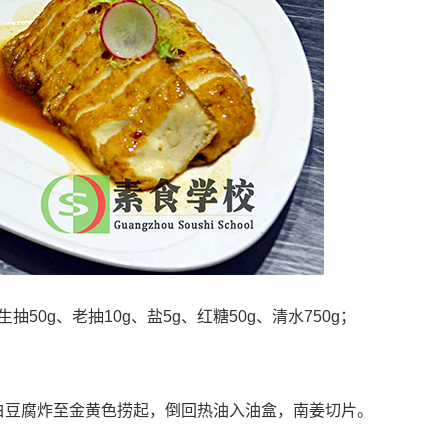
生抽50g、老抽10g、盐5g、红糖50g、清水750g；
的白豆腐炸至金黄色捞起，倒回热油入油盒，南姜切片。