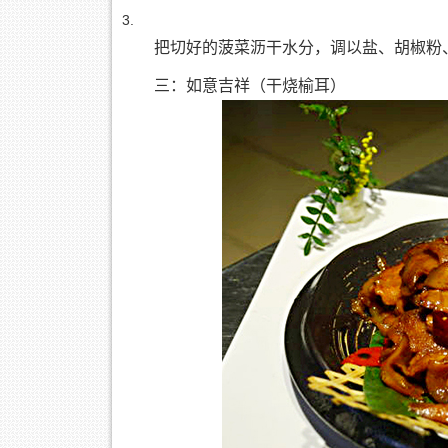
把切好的菠菜沥干水分，调以盐、胡椒粉
三：如意吉祥（干烧榆耳）