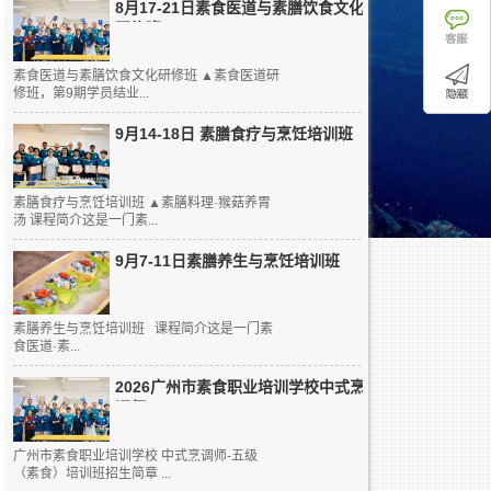
8月17-21日素食医道与素膳饮食文化
研修班
素食医道与素膳饮食文化研修班 ▲素食医道研
修班，第9期学员结业...
9月14-18日 素膳食疗与烹饪培训班
素膳食疗与烹饪培训班 ▲素膳料理·猴菇养胃
汤 课程简介这是一门素...
9月7-11日素膳养生与烹饪培训班
素膳养生与烹饪培训班 课程简介这是一门素
食医道·素...
2026广州市素食职业培训学校中式烹
调师...
广州市素食职业培训学校 中式烹调师-五级
（素食）培训班招生简章 ...