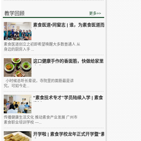
教学回顾
更多>>
素食医道•同窗志 | 谁，为素食医道而
来...
素食医道创立之初即希望唤醒大多数普通人 从
身边的厨房入手 ...
这口健康手作的香面筋，快做给家里
人吃...
小时候总听长辈说，寺院里的面筋最是讲
究。可如今走...
“素食技术专才”学员陆续入学 | 素食
烹饪...
传播健康生活文化 推动素食产业发展 广州市
素食职业培训学校 —...
开学啦 | 素食学校龙年正式开学暨“素
食...