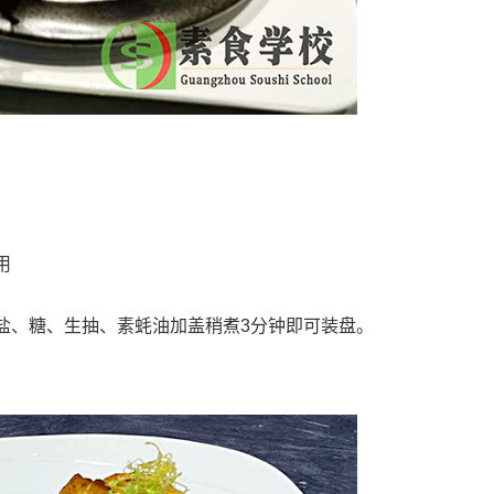
用
盐、糖、生抽、素蚝油加盖稍煮3分钟即可装盘。