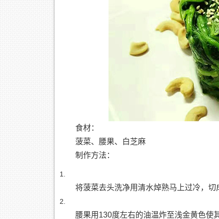
食材：
菠菜、腰果、白芝麻
制作方法：
将菠菜去头洗净用清水焯熟马上过冷，切成
腰果用130度左右的油温炸至浅金黄色使