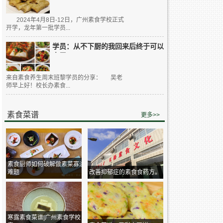
2024年4月8日-12日，广州素食学校正式
开学，龙年第一批学员...
学员：从不下厨的我回来后终于可以
大展...
来自素食养生周末班黎学员的分享： 吴老
师早上好！校长办素食...
素食菜谱
更多>>
素食厨师如何破解做素菜寡淡
难题
改善抑郁症的素食食药方。
寒露素食菜谱|广州素食学校