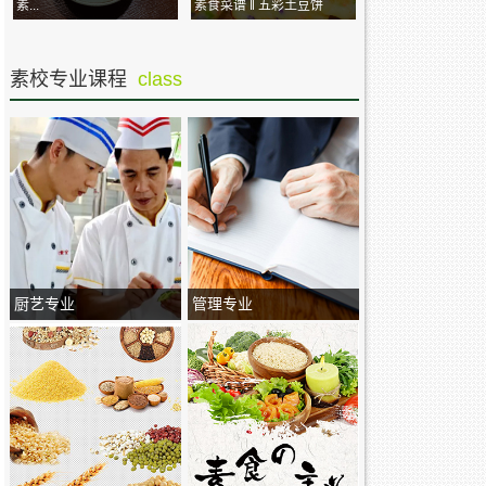
素...
素食菜谱 ‖ 五彩土豆饼
素校专业课程
class
厨艺专业
管理专业