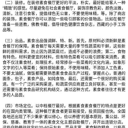
（二）装修。在装修素食餐厅更好的平淡，朴实，最好能给客人一种
“精致”的感觉。尽量避免在社会素食餐厅，装饰宗教色彩，颜色淡雅，
清新。注意引食客，提倡绿色无公害，不要使用味精，等。除了商店
的装饰，素食餐厅你可以添加一些吸引顾客的价值物品，比如在餐厅
准备一些道教，佛教书籍，倡导绿色健康饮食杂志，西藏的小手工饰
品等。
（三）出品。素食出品强调鲜、特、新。首先，原材料必须新鲜是素
食餐厅的保障。素食餐厅每天需要大量的季节性蔬菜和干鲜，这些新
鲜的原料需求，防止因为蔬菜腐烂，造成不必要的浪费；第二，食物
有特色，材料更便宜的材料，但有特色菜肴可以吸引顾客来消费。素
食不仅注重食材，处理技术，经常掺杂一些菜肴的文化内涵，如象形
文字的引入等菜肴；保持原始素食，不使用味精，不添加人工色素，
不要太油腻，做饭都需要熟悉素食食品生产过程，掌握点心，普通的
面条，包子，素食产品，如炖食物，最后，还需要一个很好的购买渠
道。有一个广泛的采购渠道，和蔬菜供应商建立良好联系，甚至一些
还需要与素食食品研究机构结交，通过这种方式，素食者往往才有更
多的人品尝。
（四）市场定位。以中档餐厅最好。根据素食素食餐厅的特点是更好
的在国内类管理。这种餐厅素食者更容易接受，投资回报也快。全国
各地还出现了不少秉承“素以修心，俭以养德”的基本原则，集公益、环
保、慈善、教育于一体的素食文化主题自助餐厅，并开出连锁分店。
这些自助餐往往定价20-60元左右，菜品丰富，素食制作精良，以极高