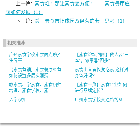
上一篇:
素食难？那让素食变方便？——素食餐厅应
该如何发展（1）
下一篇:
关于素食市场成因及经营的若干思考（1）
相关推荐
广州素食学校素食面点班招
【素食论坛回顾】做人要“三
生简章
本”，做事靠“四多”...
【素食营销】素食餐厅经营
素食主义者长期吃素 这样对
如何设置多层次消费...
身体好吗?
教素食、学素食、素食厨师
【素食干货】素食企业如何
培训、素食学校、素...
进行品牌定位？
入学须知
广州素食学校交通路线图