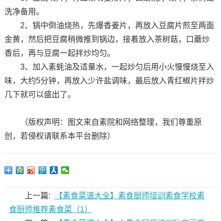
洗净备用。
2、锅中倒油烧热，先爆香姜片，再放入豆腐片煎至两面
金黄，然后把豆腐稍微推到锅边，接着放入茶树菇，口蘑炒
香后，再与豆腐一起拌炒均匀。
3、加入素蚝油及适量水，一起炒匀后用小火慢慢烧至入
味，大约5分钟，再放入少许盐调味，最后放入青红椒片拌炒
几下就可以盛出了。
（版权声明：图文来自素院和网络整理，我们尊重原
创，若侵权请联系本平台删除）
上一篇:
【素食菜谱大全】素食厨师培训素食学校素
食厨师推荐素食菜（1）