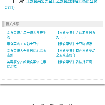
下一篇:
【素食菜谱大全】之素食厨师培训私房豆腐
菜(11)
相关推荐
素食菜谱之二十道素食养生
【素食菜谱】之清凉夏日系
汤
列（6）
素食菜谱 ‖ 五彩土豆饼
【素食菜谱】土豆咖喱饭
素食菜谱大全夏日清心素食
【素食菜谱】特色素食菜品
素菜
之五味素蚵仔
美容瘦身养颜素食菜谱之素
【素食菜谱】香椿拌豆腐
食沙拉