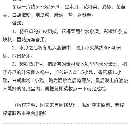
冬瓜一片约5~~6公分厚，黑木耳，花椰菜，彩椒，菌菇
类，白胡椒粉，地瓜粉，麻油，盐，香菇精。
做法：
1、将冬瓜的外皮切掉，花椰菜用盐水汆烫，彩椒切条或
块状，菌菇洗净备用。
2、水滚之后将冬瓜入蒸锅中，改用小火蒸约30~40分
钟，取出备用。
3、起锅热好油，把所有的素材放入锅里内大火爆炒，把
蒸冬瓜的汁液倒入锅中，加入进去盐1.5小匙，香菇精1..小
匙，白胡椒粉1.小匙，略为翻炒之后芶薄芡，最后淋上麻油盛
入蒸好的冬瓜盅内，再把花椰菜妆点一下就完成啦。
（版权声明：图文来自网络整理，我们尊重原创，若侵
权请联系本平台删除）