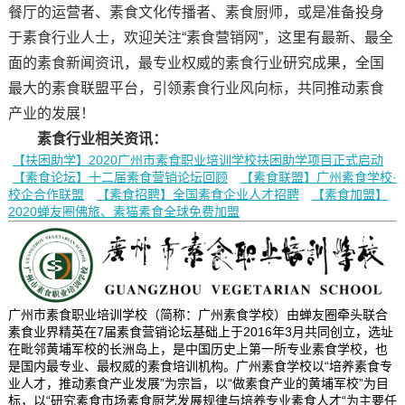
餐厅的运营者、素食文化传播者、素食厨师，或是准备投身
于素食行业人士，欢迎关注“素食营销网”，这里有最新、最全
面的素食新闻资讯，最专业权威的素食行业研究成果，全国
最大的素食联盟平台，引领素食行业风向标，共同推动素食
产业的发展！
素食行业相关资讯：
【扶困助学】2020广州市素食职业培训学校扶困助学项目正式启动
【素食论坛】十二届素食营销论坛回顾
【素食联盟】广州素食学校·
校企合作联盟
【素食招聘】全国素食企业人才招聘
【素食加盟】
2020蝉友圈佛旅、素猫素食全球免费加盟
广州市素食职业培训学校（简称：广州素食学校）由蝉友圈牵头联合
素食业界精英在7届素食营销论坛基础上于2016年3月共同创立，选址
在毗邻黄埔军校的长洲岛上，是中国历史上第一所专业素食学校，也
是国内最专业、最权威的素食培训机构。广州素食学校以“培养素食专
业人才，推动素食产业发展”为宗旨，以“做素食产业的黄埔军校”为目
标，以“研究素食市场素食厨艺发展规律与培养专业素食人才“为主要任