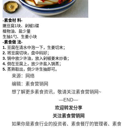
-素食材 料-
嫩豆腐1块、剁椒1碟
植物油、盐少量
生抽1勺、生姜小块
-素食做 法-
1.
豆腐在清水中泡一下，生姜切末；
2.
将豆腐切块，盘中码好；
3.
锅中放少许油，放入剁椒姜末炒香；
4.
倒在豆腐上，放少许盐入锅蒸；
5.
蒸熟取出，倒少许生抽即可。
来源：网络
编辑：素食营销网
想了解更多素食资讯，敬请关注素食营销网~
—END—
欢迎转发分享
关注素食营销网
如果你是素食行业的投资者、素食餐厅的管理者、素食