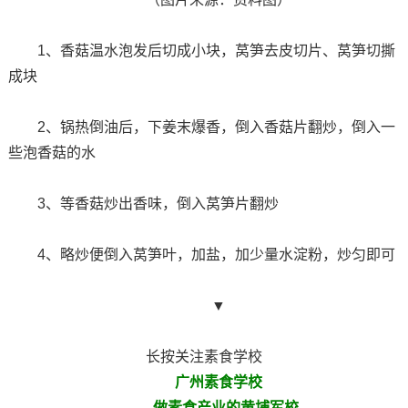
1、香菇温水泡发后切成小块，莴笋去皮切片、莴笋切撕
成块
2、锅热倒油后，下姜末爆香，倒入香菇片翻炒，倒入一
些泡香菇的水
3、等香菇炒出香味，倒入莴笋片翻炒
4、略炒便倒入莴笋叶，加盐，加少量水淀粉，炒匀即可
▼
长按关注素食学校
广州素食学校
—做素食产业的黄埔军校