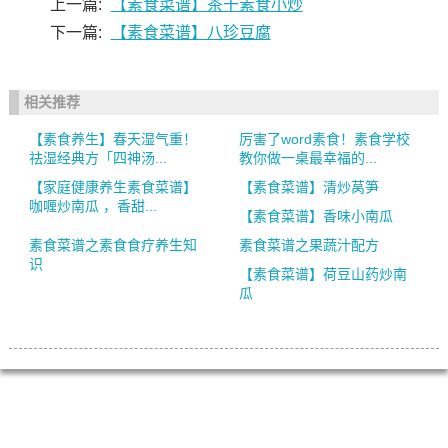
上一篇:
【素食菜谱】茶干素食小炒
下一篇:
【素食菜谱】八珍豆腐
相关推荐
【素食养生】春天湿气重！
厉害了word素食！素食学校
祛湿经典方「四神汤...
教你做一桌最幸福的...
【家庭健康养生素食菜谱】
【素食菜谱】清炒莴笋
咖喱炒南瓜 ，香甜...
【素食菜谱】香味小南瓜
素食菜谱之素食食疗养生知
素食菜谱之果蔬汁配方
识
【素食菜谱】荷豆山药炒南
瓜