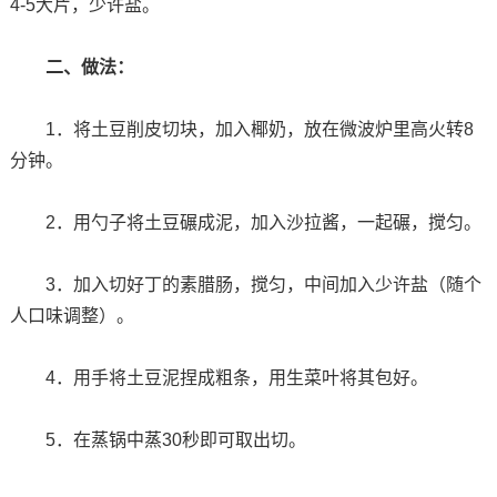
4-5大片，少许盐。
二、做法：
1．将土豆削皮切块，加入椰奶，放在微波炉里高火转8
分钟。
2．用勺子将土豆碾成泥，加入沙拉酱，一起碾，搅匀。
3．加入切好丁的素腊肠，搅匀，中间加入少许盐（随个
人口味调整）。
4．用手将土豆泥捏成粗条，用生菜叶将其包好。
5．在蒸锅中蒸30秒即可取出切。